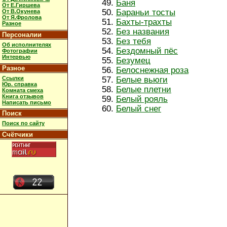
Баня
От Е.Гиршева
Бараньи тосты
От В.Окунева
От Я.Фролова
Бахты-трахты
Разное
Без названия
Персоналии
Без тебя
Об исполнителях
Бездомный пёс
Фотографии
Интервью
Безумец
Разное
Белоснежная роза
Ссылки
Белые вьюги
Юр. справка
Белые плетни
Комната смеха
Книга отзывов
Белый рояль
Написать письмо
Белый снег
Поиск
Поиск по сайту
Счётчики