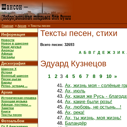
Главная
»
Архив
» Тексты песен
Тексты песен, стихи
Информация
Новости
Новое в шансоне
Всего песен: 32693
Наши друзья
Анонсы
А
Б
В
Г
Д
Е
Ж
З
И
К
Афиша
Награды
Эдуард Кузнецов
Дискография
Шансон X
Истоки
1
2
3
4
5
6
7
8
9
10
»
Военный шансон
Песни цыган
Барды
Ах, жизнь моя - солёные гр
Ретро, эстрада ...
Ах, июль
Архив
Ах, какая же Русь - благода
Историческая справка
Ах, какие были розы!
Хорошая музыка
Афиши, постеры ...
Ах, любовь, не остынь...!
Заметки
Книги
Ах, река!
Тексты песен
Ах, ты жизнь, моя жизнь!
Фотоальбом
Баландёр
От Д.Анискевича