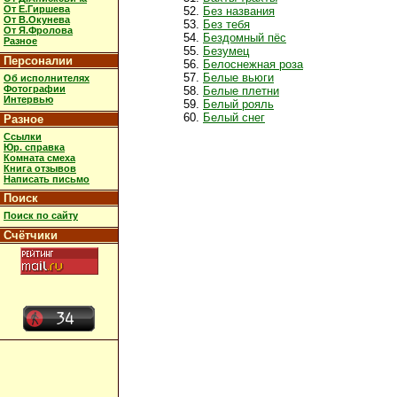
От Е.Гиршева
Без названия
От В.Окунева
Без тебя
От Я.Фролова
Бездомный пёс
Разное
Безумец
Персоналии
Белоснежная роза
Белые вьюги
Об исполнителях
Фотографии
Белые плетни
Интервью
Белый рояль
Белый снег
Разное
Ссылки
Юр. справка
Комната смеха
Книга отзывов
Написать письмо
Поиск
Поиск по сайту
Счётчики