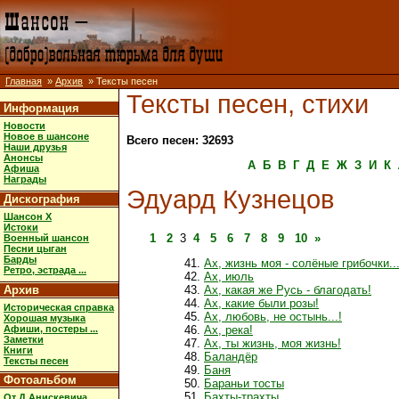
Главная
»
Архив
» Тексты песен
Тексты песен, стихи
Информация
Новости
Новое в шансоне
Всего песен: 32693
Наши друзья
Анонсы
А
Б
В
Г
Д
Е
Ж
З
И
К
Афиша
Награды
Эдуард Кузнецов
Дискография
Шансон X
Истоки
1
2
3
4
5
6
7
8
9
10
»
Военный шансон
Песни цыган
Барды
Ах, жизнь моя - солёные грибочки..
Ретро, эстрада ...
Ах, июль
Архив
Ах, какая же Русь - благодать!
Ах, какие были розы!
Историческая справка
Ах, любовь, не остынь...!
Хорошая музыка
Афиши, постеры ...
Ах, река!
Заметки
Ах, ты жизнь, моя жизнь!
Книги
Баландёр
Тексты песен
Баня
Фотоальбом
Бараньи тосты
Бахты-трахты
От Д.Анискевича