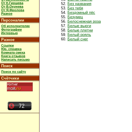
От Е.Гиршева
Без названия
От В.Окунева
Без тебя
От Я.Фролова
Бездомный пёс
Разное
Безумец
Персоналии
Белоснежная роза
Белые вьюги
Об исполнителях
Фотографии
Белые плетни
Интервью
Белый рояль
Белый снег
Разное
Ссылки
Юр. справка
Комната смеха
Книга отзывов
Написать письмо
Поиск
Поиск по сайту
Счётчики