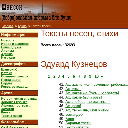
Главная
»
Архив
» Тексты песен
Тексты песен, стихи
Информация
Новости
Новое в шансоне
Всего песен: 32693
Наши друзья
Анонсы
Афиша
Награды
Эдуард Кузнецов
Дискография
Шансон X
Истоки
1
2
3
4
5
6
7
8
9
10
»
Военный шансон
Песни цыган
Барды
Ах, жизнь моя - солёные грибочки..
Ретро, эстрада ...
Ах, июль
Архив
Ах, какая же Русь - благодать!
Ах, какие были розы!
Историческая справка
Ах, любовь, не остынь...!
Хорошая музыка
Афиши, постеры ...
Ах, река!
Заметки
Ах, ты жизнь, моя жизнь!
Книги
Баландёр
Тексты песен
Баня
Фотоальбом
Бараньи тосты
Бахты-трахты
От Д.Анискевича