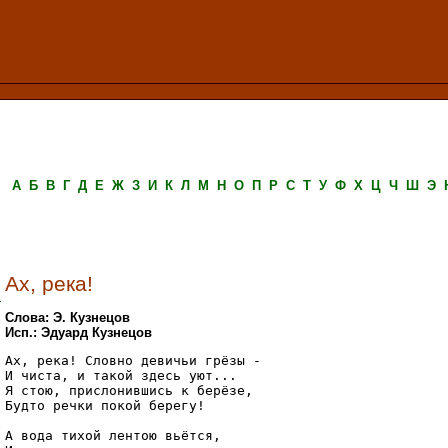
А
Б
В
Г
Д
Е
Ж
З
И
К
Л
М
Н
О
П
Р
С
Т
У
Ф
Х
Ц
Ч
Ш
Э
Ах, река!
.
Слова: Э. Кузнецов
Исп.: Эдуард Кузнецов
Ах, река! Словно девичьи грёзы -

И чиста, и такой здесь уют... 

Я стою, прислонившись к берёзе, 

Будто речки покой берегу!

А вода тихой лентою вьётся,
