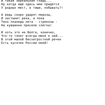
И такая зеркальная гладь...

Ну когда ещё здесь мне придётся

У родных мест, в тиши, побывать?!

А ведь скоро ударят морозы, 

И застынет река, а пока 

Тихо планеры лета - стрекозы -

На кувшинки присели слегка!

И хоть это не Волга, конечно, 

Что-то тянет всегда меня к ней... 

В этой малой бесхитростной речке 
