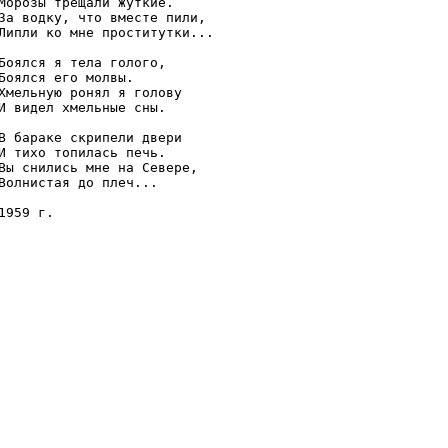
Морозы трещали жуткие. 

За водку, что вместе пили, 

Липли ко мне проститутки...

Боялся я тела голого, 

Боялся его молвы. 

Хмельную ронял я голову 

И видел хмельные сны.

В бараке скрипели двери 

И тихо топилась печь. 

Вы снились мне на Севере, 

Волнистая до плеч...

1959 г.