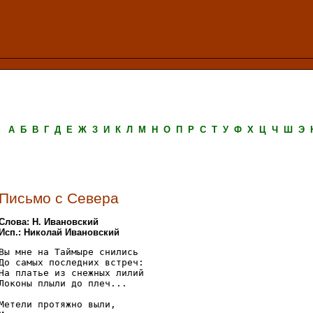
А
Б
В
Г
Д
Е
Ж
З
И
К
Л
М
Н
О
П
Р
С
Т
У
Ф
Х
Ц
Ч
Ш
Э
Письмо с Севера
Слова: Н. Ивановский
Исп.: Николай Ивановский
Вы мне на Таймыре снились 

До самых последних встреч: 

На платье из снежных лилий 

Локоны плыли до плеч...

Метели протяжно выли, 
