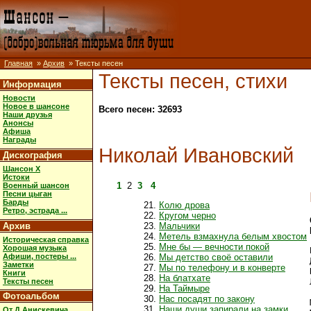
Главная
»
Архив
» Тексты песен
Тексты песен, стихи
Информация
Новости
Новое в шансоне
Всего песен: 32693
Наши друзья
Анонсы
Афиша
Награды
Николай Ивановский
Дискография
Шансон X
Истоки
1
2
3
4
Военный шансон
Песни цыган
Барды
Колю дрова
Ретро, эстрада ...
Кругом черно
Архив
Мальчики
Метель взмахнула белым хвостом
Историческая справка
Мне бы — вечности покой
Хорошая музыка
Афиши, постеры ...
Мы детство своё оставили
Заметки
Мы по телефону и в конверте
Книги
На блатхате
Тексты песен
На Таймыре
Фотоальбом
Нас посадят по закону
Наши души запирали на замки
От Д.Анискевича