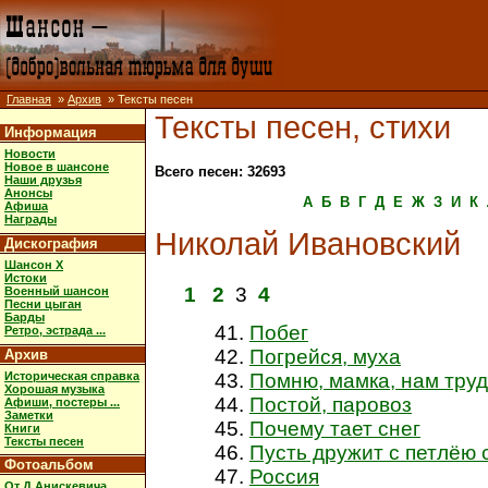
Главная
»
Архив
» Тексты песен
Тексты песен, стихи
Информация
Новости
Новое в шансоне
Всего песен: 32693
Наши друзья
Анонсы
А
Б
В
Г
Д
Е
Ж
З
И
К
Афиша
Награды
Николай Ивановский
Дискография
Шансон X
Истоки
1
2
3
4
Военный шансон
Песни цыган
Барды
Побег
Ретро, эстрада ...
Погрейся, муха
Архив
Историческая справка
Помню, мамка, нам тру
Хорошая музыка
Постой, паровоз
Афиши, постеры ...
Заметки
Почему тает снег
Книги
Тексты песен
Пусть дружит с петлёю 
Фотоальбом
Россия
От Д.Анискевича