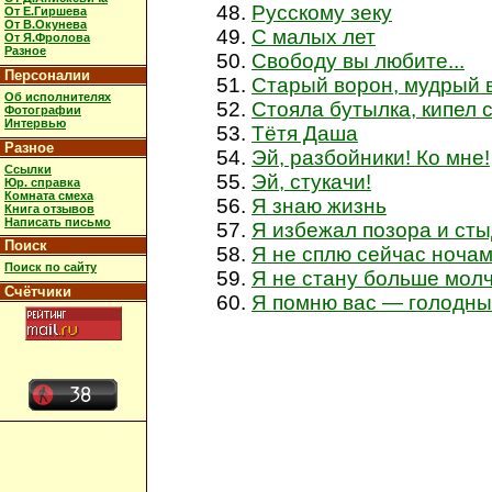
Русскому зеку
От Е.Гиршева
От В.Окунева
С малых лет
От Я.Фролова
Разное
Свободу вы любите...
Персоналии
Старый ворон, мудрый 
Об исполнителях
Стояла бутылка, кипел 
Фотографии
Интервью
Тётя Даша
Разное
Эй, разбойники! Ко мне!
Ссылки
Эй, стукачи!
Юр. справка
Комната смеха
Я знаю жизнь
Книга отзывов
Написать письмо
Я избежал позора и ст
Поиск
Я не сплю сейчас ноча
Поиск по сайту
Я не стану больше мол
Счётчики
Я помню вас — голодны