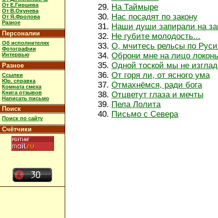
От Е.Гиршева
На Таймыре
От В.Окунева
Нас посадят по закону
От Я.Фролова
Разное
Наши души запирали на за
Персоналии
Не губите молодость...
Об исполнителях
О, мчитесь рельсы по Руси
Фотографии
Оброни мне на лицо локон
Интервью
Одной тоской мы не изгла
Разное
От горя ли, от ясного ума
Ссылки
Юр. справка
Отмахнёмся, ради бога
Комната смеха
Книга отзывов
Отцветут глаза и мечты
Написать письмо
Пела Лолита
Поиск
Письмо с Севера
Поиск по сайту
Счётчики