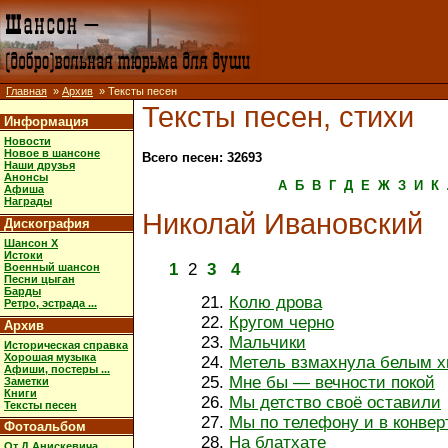
Главная
»
Архив
» Тексты песен
Тексты песен, стихи
Информация
Новости
Новое в шансоне
Всего песен: 32693
Наши друзья
Анонсы
А
Б
В
Г
Д
Е
Ж
З
И
К
Афиша
Награды
Николай Ивановский
Дискография
Шансон X
Истоки
1
2
3
4
Военный шансон
Песни цыган
Барды
Колю дрова
Ретро, эстрада ...
Кругом черно
Архив
Мальчики
Историческая справка
Хорошая музыка
Метель взмахнула белым х
Афиши, постеры ...
Мне бы — вечности покой
Заметки
Книги
Мы детство своё оставили
Тексты песен
Мы по телефону и в конвер
Фотоальбом
На блатхате
От Д.Анискевича