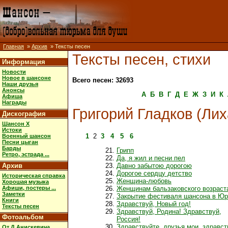
Главная
»
Архив
» Тексты песен
Тексты песен, стихи
Информация
Новости
Новое в шансоне
Всего песен: 32693
Наши друзья
Анонсы
А
Б
В
Г
Д
Е
Ж
З
И
К
Афиша
Награды
Григорий Гладков (Лих
Дискография
Шансон X
Истоки
1
2
3
4
5
6
Военный шансон
Песни цыган
Барды
Грипп
Ретро, эстрада ...
Да, я жил и песни пел
Архив
Давно забытою дорогою
Дорогое сердцу детство
Историческая справка
Женщина-любовь
Хорошая музыка
Афиши, постеры ...
Женщинам бальзаковского возраст
Заметки
Закрытие фестиваля шансона в Ю
Книги
Здравствуй, Новый год!
Тексты песен
Здравствуй, Родина! Здравствуй,
Фотоальбом
Россия!
Здравствуйте, друзья мои, здравст
От Д.Анискевича