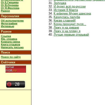
От Е.Гиршева
Золушка
От В.Окунева
И будет всё по-русски
От Я.Фролова
История 8 Марта
Разное
К юбилею Музея шансона
Персоналии
Качнулась палуба
Києве славний!
Об исполнителях
Фотографии
Когда проходит пуля...
Интервью
Лежу я на диване
Лежу я на пляжу я
Разное
Лучше первым открывай
Ссылки
Юр. справка
Комната смеха
Книга отзывов
Написать письмо
Поиск
Поиск по сайту
Счётчики