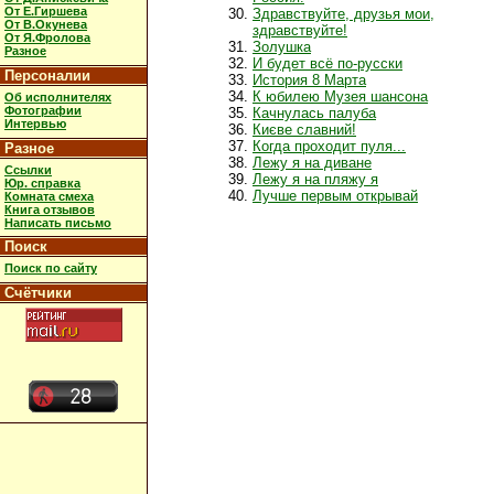
От Е.Гиршева
Здравствуйте, друзья мои,
От В.Окунева
здравствуйте!
От Я.Фролова
Золушка
Разное
И будет всё по-русски
Персоналии
История 8 Марта
К юбилею Музея шансона
Об исполнителях
Фотографии
Качнулась палуба
Интервью
Києве славний!
Когда проходит пуля...
Разное
Лежу я на диване
Ссылки
Лежу я на пляжу я
Юр. справка
Лучше первым открывай
Комната смеха
Книга отзывов
Написать письмо
Поиск
Поиск по сайту
Счётчики