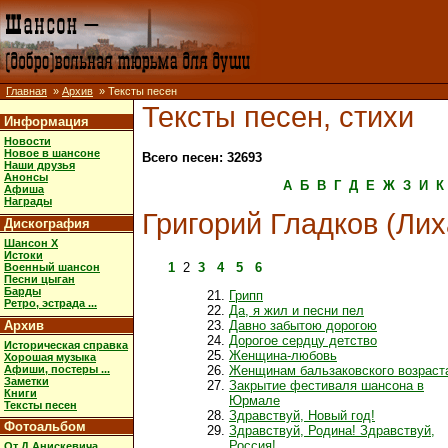
Главная
»
Архив
» Тексты песен
Тексты песен, стихи
Информация
Новости
Новое в шансоне
Всего песен: 32693
Наши друзья
Анонсы
А
Б
В
Г
Д
Е
Ж
З
И
К
Афиша
Награды
Григорий Гладков (Лих
Дискография
Шансон X
Истоки
1
2
3
4
5
6
Военный шансон
Песни цыган
Барды
Грипп
Ретро, эстрада ...
Да, я жил и песни пел
Архив
Давно забытою дорогою
Дорогое сердцу детство
Историческая справка
Женщина-любовь
Хорошая музыка
Афиши, постеры ...
Женщинам бальзаковского возраст
Заметки
Закрытие фестиваля шансона в
Книги
Юрмале
Тексты песен
Здравствуй, Новый год!
Фотоальбом
Здравствуй, Родина! Здравствуй,
Россия!
От Д.Анискевича