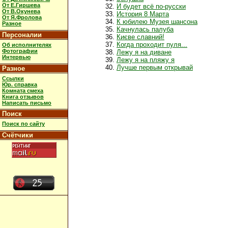
От Е.Гиршева
И будет всё по-русски
От В.Окунева
История 8 Марта
От Я.Фролова
К юбилею Музея шансона
Разное
Качнулась палуба
Персоналии
Києве славний!
Когда проходит пуля...
Об исполнителях
Фотографии
Лежу я на диване
Интервью
Лежу я на пляжу я
Лучше первым открывай
Разное
Ссылки
Юр. справка
Комната смеха
Книга отзывов
Написать письмо
Поиск
Поиск по сайту
Счётчики