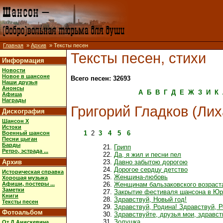
Главная
»
Архив
» Тексты песен
Тексты песен, стихи
Информация
Новости
Новое в шансоне
Всего песен: 32693
Наши друзья
Анонсы
А
Б
В
Г
Д
Е
Ж
З
И
К
Афиша
Награды
Григорий Гладков (Лих
Дискография
Шансон X
Истоки
1
2
3
4
5
6
Военный шансон
Песни цыган
Барды
Грипп
Ретро, эстрада ...
Да, я жил и песни пел
Архив
Давно забытою дорогою
Дорогое сердцу детство
Историческая справка
Женщина-любовь
Хорошая музыка
Афиши, постеры ...
Женщинам бальзаковского возраст
Заметки
Закрытие фестиваля шансона в Ю
Книги
Здравствуй, Новый год!
Тексты песен
Здравствуй, Родина! Здравствуй, Р
Фотоальбом
Здравствуйте, друзья мои, здравст
Золушка
От Д.Анискевича