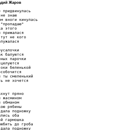
надий Жаров
 придвинулась 

не знаю 

м вноги кинулась 

"пропадаю" 

а этого 

 прижалася 

тут не кого 

пужалася 

усалочки 

к балуются 

ных парочки 

целуются 

зки беленькой 

собочится 

 ты смеленький 

ь не хочется 

хнут пряно 

 жасмином 

 обманом 

ою рябины 

дала подножку 

лись оба 

й гармошка 

юбить до гроба 

дала подножку 
