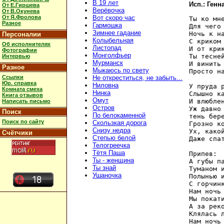
В 19 лет
Исп.: Ген
От Е.Гиршева
Верёвочка
От В.Окунева
От Я.Фролова
Вот скоро час
Ты ко мне
Разное
Гармошка
Для чего 
Зимнее гадание
Ночь к на
Персоналии
Колыбельная
С криком 
Об исполнителях
Листопад
И от крик
Фотографии
Монголфьер
Ты тесней
Интервью
Мурманск
И винить 
Разное
Мыкаюсь по свету
Просто на
Ссылки
Не откреститься, не забыть...
Юр. справка
Ниловна
У пруда р
Комната смеха
Нинка
Слышно ка
Книга отзывов
Омут
И влюблен
Написать письмо
Остров
Уж давно 
Поиск
По белокаменной
тень бере
Поиск по сайту
Скользкая дорога
Грозно ко
Снизу недра
Ух, какой
Счётчики
Степью белой
Даже спат
Телогреечка
Тётя Паша
Припев: 

Ты - женщина
А губы па
Ты знай
Туманом и
Ушаночка
Полынью и
С горчинк
Нам ночь 
Мы покати
А за реко
Клялась л
Нам ночь 