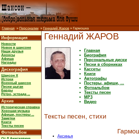
Главная
»
Персоналии
»
Геннадий Жаров
» Гармошка
Геннадий ЖАРОВ
Информация
Новости
Новое в шансоне
Главная
Наши друзья
Биография
Анонсы
Афиша
Персональные диски
Награды
Песни в сборниках
Кассеты
Дискография
Книги
Шансон X
Автографы
Истоки
Постеры, афиши, ...
Военный шансон
Песни цыган
Фотоальбом
Барды
Тексты песен
Ретро, эстрада ...
MP3
Архив
Видео
Историческая справка
Хорошая музыка
Афиши, постеры ...
Тексты песен, стихи
Заметки
Книги
Тексты песен
Гармо
Фотоальбом
Аксинья
От Д.Анискевича