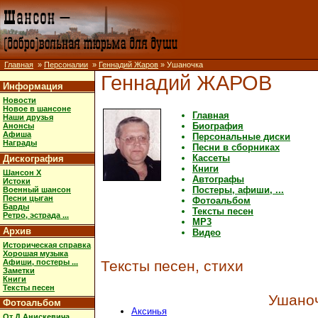
Главная
»
Персоналии
»
Геннадий Жаров
» Ушаночка
Геннадий ЖАРОВ
Информация
Новости
Новое в шансоне
Главная
Наши друзья
Биография
Анонсы
Афиша
Персональные диски
Награды
Песни в сборниках
Кассеты
Дискография
Книги
Шансон X
Автографы
Истоки
Постеры, афиши, ...
Военный шансон
Песни цыган
Фотоальбом
Барды
Тексты песен
Ретро, эстрада ...
MP3
Архив
Видео
Историческая справка
Хорошая музыка
Афиши, постеры ...
Тексты песен, стихи
Заметки
Книги
Тексты песен
Ушано
Фотоальбом
Аксинья
От Д.Анискевича