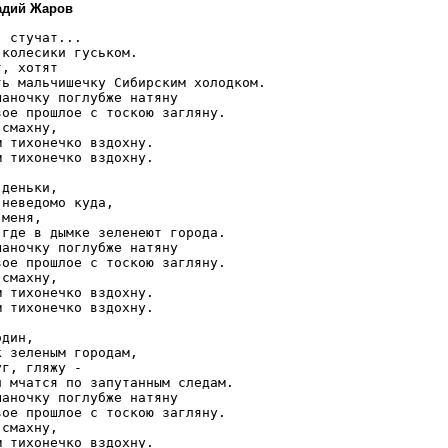
надий Жаров
 стучат... 

колесики гуськом. 

, хотят 

ть мальчишечку Сибирским холодком. 

аночку поглубже натяну 

вое прошлое с тоскою загляну. 

смахну, 

 тихонечко вздохну. 

 тихонечко вздохну. 

деньки, 

неведомо куда, 

меня, 

 где в дымке зеленеют города. 

аночку поглубже натяну 

вое прошлое с тоскою загляну. 

смахну, 

 тихонечко вздохну. 

 тихонечко вздохну. 

дин, 

 зеленым городам, 

г, гляжу - 

и мчатся по запутанным следам. 

аночку поглубже натяну 

вое прошлое с тоскою загляну. 

смахну, 

 тихонечко вздохну. 
