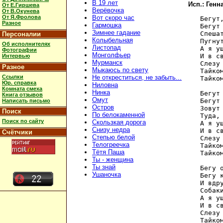
В 19 лет
Исп.: Ген
От Е.Гиршева
Верёвочка
От В.Окунева
От Я.Фролова
Вот скоро час
   Бегут,
Разное
Гармошка
   Бегут 
Зимнее гадание
   Спешат
Персоналии
Колыбельная
   Пугну
Об исполнителях
Листопад
   А я уш
Фотографии
Монголфьер
   И в с
Интервью
Мурманск
   Слезу 
Разное
Мыкаюсь по свету
   Тайком
Ссылки
Не откреститься, не забыть...
   Тайком
Юр. справка
Ниловна
Комната смеха
Нинка
   Бегут 
Книга отзывов
Омут
   Бегут 
Написать письмо
Остров
   Зовут 
Поиск
По белокаменной
   Туда,
Поиск по сайту
Скользкая дорога
   А я уш
Снизу недра
   И в с
Счётчики
Степью белой
   Слезу 
Телогреечка
   Тайком
Тётя Паша
   Тайком
Ты - женщина
Ты знай
   Бегу о
Ушаночка
   Бегу к
   И вдру
   Собак
   А я уш
   И в с
   Слезу 
   Тайком