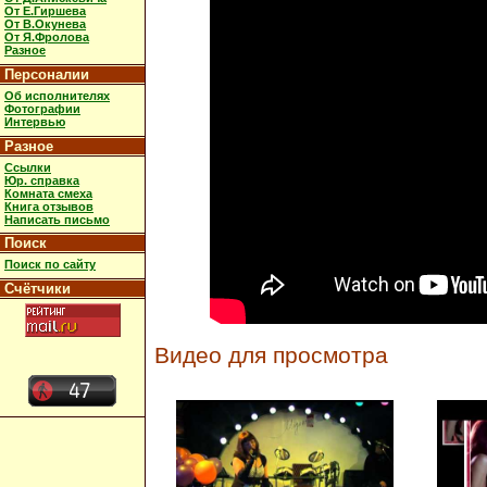
От Е.Гиршева
От В.Окунева
От Я.Фролова
Разное
Персоналии
Об исполнителях
Фотографии
Интервью
Разное
Ссылки
Юр. справка
Комната смеха
Книга отзывов
Написать письмо
Поиск
Поиск по сайту
Счётчики
Видео для просмотра