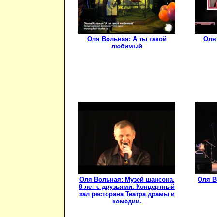
Оля Вольная: А ты такой
Оля
любимый
Оля Вольная: Музей шансона.
Оля В
8 лет с друзьями. Концертный
зал ресторана Театра драмы и
комедии.