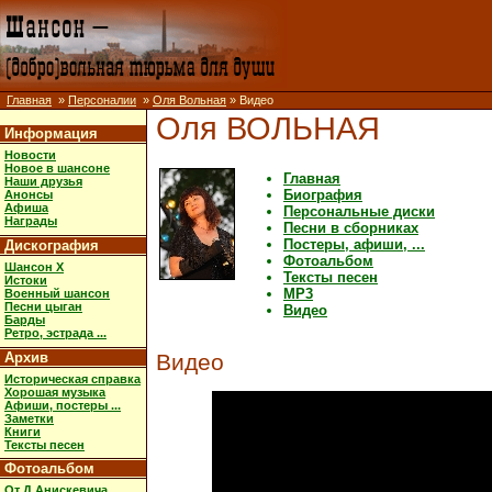
Главная
»
Персоналии
»
Оля Вольная
» Видео
Оля ВОЛЬНАЯ
Информация
Новости
Новое в шансоне
Главная
Наши друзья
Биография
Анонсы
Афиша
Персональные диски
Награды
Песни в сборниках
Постеры, афиши, ...
Дискография
Фотоальбом
Шансон X
Тексты песен
Истоки
MP3
Военный шансон
Песни цыган
Видео
Барды
Ретро, эстрада ...
Архив
Видео
Историческая справка
Хорошая музыка
Афиши, постеры ...
Заметки
Книги
Тексты песен
Фотоальбом
От Д.Анискевича