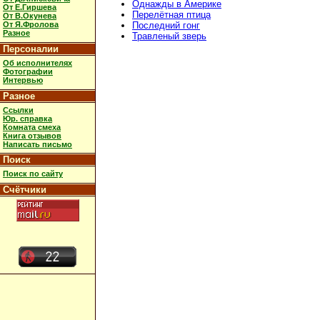
Однажды в Америке
От Е.Гиршева
Перелётная птица
От В.Окунева
От Я.Фролова
Последний гонг
Разное
Травленый зверь
Персоналии
Об исполнителях
Фотографии
Интервью
Разное
Ссылки
Юр. справка
Комната смеха
Книга отзывов
Написать письмо
Поиск
Поиск по сайту
Счётчики