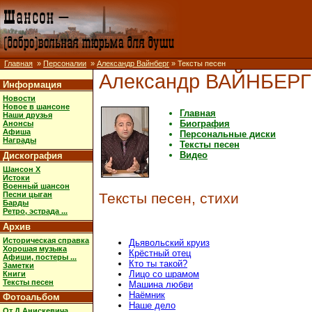
Главная
»
Персоналии
»
Александр Вайнберг
» Тексты песен
Александр ВАЙНБЕРГ
Информация
Новости
Новое в шансоне
Главная
Наши друзья
Биография
Анонсы
Афиша
Персональные диски
Награды
Тексты песен
Видео
Дискография
Шансон X
Истоки
Военный шансон
Песни цыган
Тексты песен, стихи
Барды
Ретро, эстрада ...
Архив
Историческая справка
Дьявольский круиз
Хорошая музыка
Крёстный отец
Афиши, постеры ...
Кто ты такой?
Заметки
Лицо со шрамом
Книги
Тексты песен
Машина любви
Наёмник
Фотоальбом
Наше дело
От Д.Анискевича