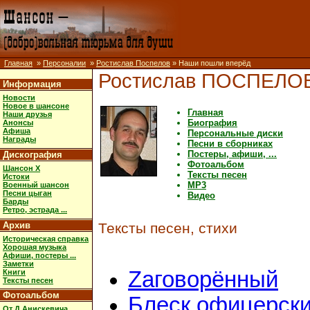
Главная
»
Персоналии
»
Ростислав Поспелов
» Наши пошли вперёд
Ростислав ПОСПЕЛО
Информация
Новости
Новое в шансоне
Главная
Наши друзья
Биография
Анонсы
Афиша
Персональные диски
Награды
Песни в сборниках
Постеры, афиши, ...
Дискография
Фотоальбом
Шансон X
Тексты песен
Истоки
MP3
Военный шансон
Песни цыган
Видео
Барды
Ретро, эстрада ...
Архив
Тексты песен, стихи
Историческая справка
Хорошая музыка
Афиши, постеры ...
Заметки
Zaговорённый
Книги
Тексты песен
Фотоальбом
Блеск офицерск
От Д.Анискевича