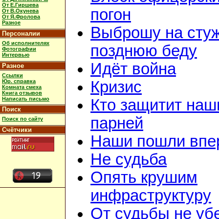
От Е.Гиршева
погон
От В.Окунева
От Я.Фролова
Разное
Выброшу на сту
Персоналии
Об исполнителях
позднюю беду
Фотографии
Интервью
Идёт война
Разное
Ссылки
Юр. справка
Кризис
Комната смеха
Книга отзывов
Написать письмо
Кто защитит наш
Поиск
парней
Поиск по сайту
Счётчики
Наши пошли впе
Не судьба
Опять крушим
инфраструктуру
От судьбы не у