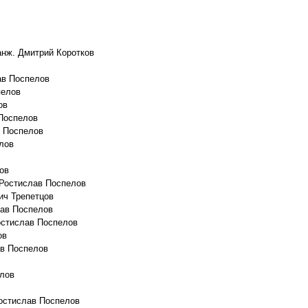
анж. Дмитрий Коротков
ав Поспелов
пелов
ов
Поспелов
в Поспелов
лов
ов
 Ростислав Поспелов
ич Трепетцов
лав Поспелов
остислав Поспелов
ов
ав Поспелов
елов
остислав Поспелов