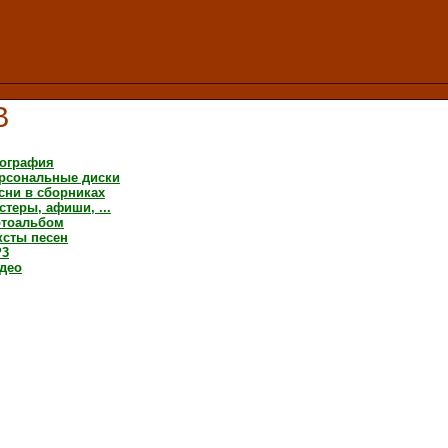
В
ография
рсональные диски
сни в сборниках
стеры, афиши, ...
тоальбом
ксты песен
3
део