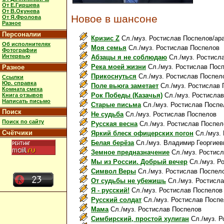
От Е.Гиршева
От В.Окунева
Новое в шансоне
От Я.Фролова
Разное
Персоналии
Кризис Z
Сл./муз. Ростислав Поспелов/ар
Об исполнителях
Моя семья
Сл./муз. Ростислав Поспелов
Фотографии
Интервью
Абзацы я не соблюдаю
Сл./муз. Ростисл
Река моей жизни
Сл./муз. Ростислав Пос
Разное
Прикоснуться
Сл./муз. Ростислав Поспел
Ссылки
Юр. справка
Поле вьюга заметает
Сл./муз. Ростислав 
Комната смеха
Рок Победы (Казачья)
Сл./муз. Ростисла
Книга отзывов
Написать письмо
Старые письма
Сл./муз. Ростислав Поспе
Поиск
Не судьба
Сл./муз. Ростислав Поспелов
Поиск по сайту
Русская весна
Сл./муз. Ростислав Поспел
Счётчики
Яркий блеск офицерских погон
Сл./муз.
Белая берёза
Сл./муз. Владимир Георгиев
Земное предназначение
Сл./муз. Ростис
Мы из России. Добрый вечер
Сл./муз. Р
Символ Веры
Сл./муз. Ростислав Поспел
От судьбы не убежишь
Сл./муз. Ростисл
Я - русский!
Сл./муз. Ростислав Поспелов
Русский солдат
Сл./муз. Ростислав Посп
Мама
Сл./муз. Ростислав Поспелов
Симбирский, простой хулиган
Сл./муз. Р