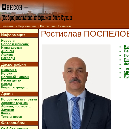
Главная
»
Персоналии
» Ростислав Поспелов
Ростислав ПОСПЕЛО
Информация
Новости
Новое в шансоне
Би
Наши друзья
Пе
Анонсы
Афиша
Пе
Награды
По
Фо
Дискография
Те
Шансон X
MP
Истоки
Ви
Военный шансон
Песни цыган
Барды
Ретро, эстрада ...
Архив
Историческая справка
Хорошая музыка
Афиши, постеры ...
Заметки
Книги
Тексты песен
Фотоальбом
От Д.Анискевича