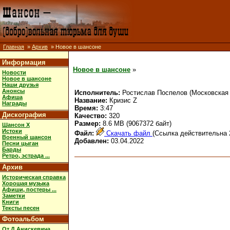
Главная
»
Архив
» Новое в шансоне
Информация
Новое в шансоне
»
Новости
Новое в шансоне
Наши друзья
Анонсы
Исполнитель:
Ростислав Поспелов (Московская 
Афиша
Название:
Кризис Z
Награды
Время:
3:47
Дискография
Качество:
320
Размер:
8.6 MB (9067372 байт)
Шансон X
Истоки
Файл:
Скачать файл
(Ссылка действительна 
Военный шансон
Добавлен:
03.04.2022
Песни цыган
Барды
Ретро, эстрада ...
Архив
Историческая справка
Хорошая музыка
Афиши, постеры ...
Заметки
Книги
Тексты песен
Фотоальбом
От Д.Анискевича