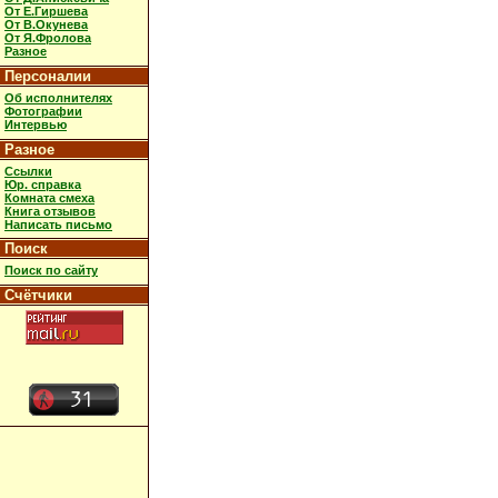
От Е.Гиршева
От В.Окунева
От Я.Фролова
Разное
Персоналии
Об исполнителях
Фотографии
Интервью
Разное
Ссылки
Юр. справка
Комната смеха
Книга отзывов
Написать письмо
Поиск
Поиск по сайту
Счётчики