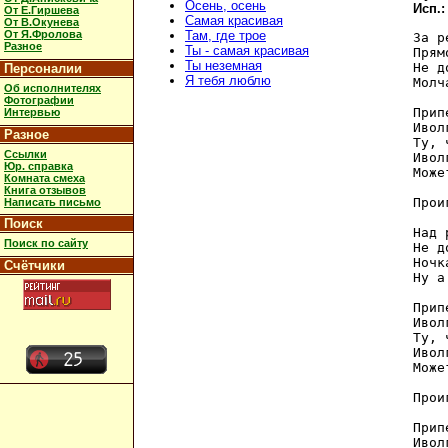
Осень, осень
Исп.
От Е.Гиршева
Самая красивая
От В.Окунева
От Я.Фролова
Там, где трое
За р
Разное
Ты - самая красивая
Прям
Ты неземная
Не д
Персоналии
Я тебя люблю
Молч
Об исполнителях
Фотографии
Прип
Интервью
Ивол
Разное
Ту, 
Ссылки
Ивол
Юр. справка
Може
Комната смеха
Книга отзывов
Прои
Написать письмо
Поиск
Над 
Поиск по сайту
Не д
Ночк
Счётчики
Ну а
Прип
Ивол
Ту, 
Ивол
Може
Прои
Прип
Ивол