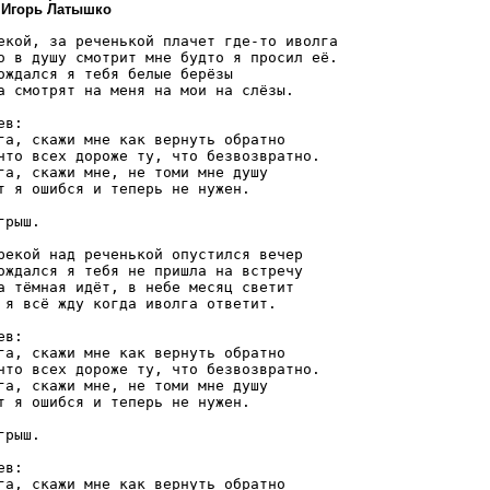
: Игорь Латышко
екой, за реченькой плачет где-то иволга 

о в душу смотрит мне будто я просил её. 

ождался я тебя белые берёзы 

а смотрят на меня на мои на слёзы.

ев: 

га, скажи мне как вернуть обратно 

что всех дороже ту, что безвозвратно. 

га, скажи мне, не томи мне душу 

т я ошибся и теперь не нужен.

грыш. 

рекой над реченькой опустился вечер 

ождался я тебя не пришла на встречу 

а тёмная идёт, в небе месяц светит 

 я всё жду когда иволга ответит. 

ев: 

га, скажи мне как вернуть обратно 

что всех дороже ту, что безвозвратно. 

га, скажи мне, не томи мне душу 

т я ошибся и теперь не нужен. 

грыш. 

ев: 

га, скажи мне как вернуть обратно 
