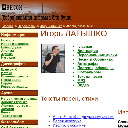
Главная
»
Персоналии
»
Игорь Латышко
» Иволга, скажи мне
Игорь ЛАТЫШКО
Информация
Новости
Новое в шансоне
Главная
Наши друзья
Биография
Анонсы
Афиша
Персональные диски
Награды
Песни в сборниках
Автографы
Дискография
Постеры, афиши, ...
Шансон X
Фотоальбом
Истоки
Тексты песен
Военный шансон
Песни цыган
MP3
Барды
Видео
Ретро, эстрада ...
Архив
Тексты песен, стихи
Историческая справка
Хорошая музыка
Афиши, постеры ...
Заметки
Иво
Книги
Тексты песен
А я тебя люблю до умопомрачения
Белая черёмуха
Фотоальбом
Слов
Иволга, скажи мне
Музы
От Д.Анискевича