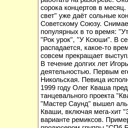
сорока концертов в месяц.
свет" уже даёт сольные к
Советскому Союзу. Снимае
популярных в то время: "Ут
"Рок урок", "У Ксюши". В с
распадается, какое-то врем
совсем прекращает выступ
В течение долгих лет Игор
деятельностью. Первым ег
Никольская. Певица испол
1999 году Олег Кваша пре
танцевального проекта "Кв
"Мастер Саунд" вышел аль
Кваши, включая мега-хит "
варианте ремиксов. Пример
продюсером группы "СПб Б