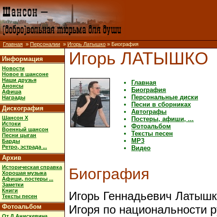
Главная
»
Персоналии
»
Игорь Латышко
» Биография
Игорь ЛАТЫШКО
Информация
Новости
Новое в шансоне
Наши друзья
Главная
Анонсы
Биография
Афиша
Персональные диски
Награды
Песни в сборниках
Дискография
Автографы
Шансон X
Постеры, афиши, ...
Истоки
Фотоальбом
Военный шансон
Тексты песен
Песни цыган
MP3
Барды
Ретро, эстрада ...
Видео
Архив
Историческая справка
Биография
Хорошая музыка
Афиши, постеры ...
Заметки
Книги
Игорь Геннадьевич Латышк
Тексты песен
Фотоальбом
Игоря по национальности 
От Д.Анискевича