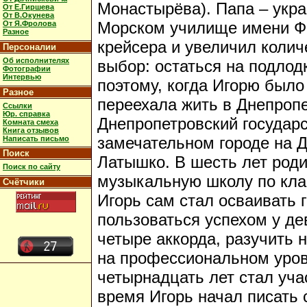
Монастырёва). Папа – укр
От Е.Гиршева
От В.Окунева
Морском училище имени Фр
От Я.Фролова
Разное
крейсера и увеличил колич
Персоналии
Об исполнителях
выбор: остаться на подлод
Фотографии
Интервью
поэтому, когда Игорю было
Разное
переехала жить в Днепропе
Ссылки
Юр. справка
Днепропетровский государс
Комната смеха
Книга отзывов
замечательном городе на Д
Написать письмо
Поиск
Латышко. В шесть лет роди
Поиск по сайту
музыкальную школу по клас
Счётчики
Игорь сам стал осваивать г
пользоваться успехом у де
четыре аккорда, разучить н
на профессиональном уровн
четырнадцать лет стал уча
время Игорь начал писать