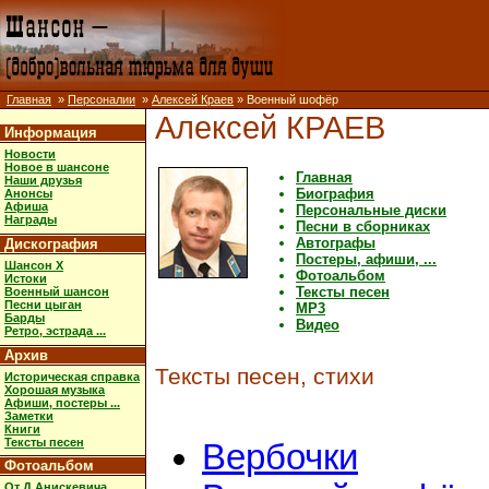
Главная
»
Персоналии
»
Алексей Краев
» Военный шофёр
Алексей КРАЕВ
Информация
Новости
Новое в шансоне
Главная
Наши друзья
Биография
Анонсы
Афиша
Персональные диски
Награды
Песни в сборниках
Автографы
Дискография
Постеры, афиши, ...
Шансон X
Фотоальбом
Истоки
Тексты песен
Военный шансон
Песни цыган
MP3
Барды
Видео
Ретро, эстрада ...
Архив
Тексты песен, стихи
Историческая справка
Хорошая музыка
Афиши, постеры ...
Заметки
Книги
Тексты песен
Вербочки
Фотоальбом
От Д.Анискевича