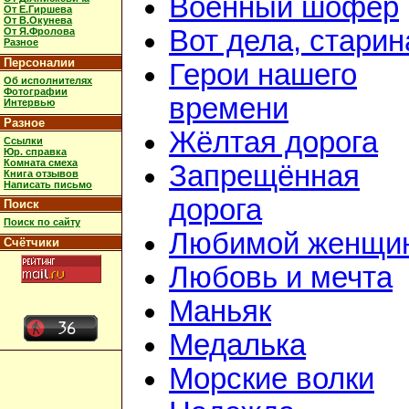
Военный шофёр
От Е.Гиршева
От В.Окунева
Вот дела, старин
От Я.Фролова
Разное
Персоналии
Герои нашего
Об исполнителях
Фотографии
времени
Интервью
Разное
Жёлтая дорога
Ссылки
Юр. справка
Комната смеха
Запрещённая
Книга отзывов
Написать письмо
дорога
Поиск
Поиск по сайту
Любимой женщи
Счётчики
Любовь и мечта
Маньяк
Медалька
Морские волки