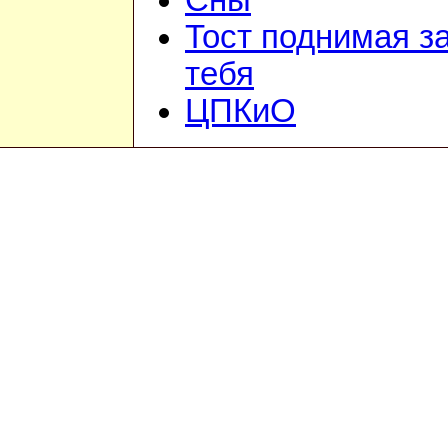
Сны
Тост поднимая з
тебя
ЦПКиО