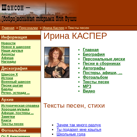
Главная
»
Персоналии
»
Ирина Каспер
» Тексты песен
Ирина КАСПЕР
Информация
Новости
Новое в шансоне
Главная
Наши друзья
Биография
Анонсы
Афиша
Персональные диски
Награды
Песни в сборниках
Автографы
Дискография
Постеры, афиши, ...
Шансон X
Фотоальбом
Истоки
Тексты песен
Военный шансон
Песни цыган
MP3
Барды
Видео
Ретро, эстрада ...
Архив
Тексты песен, стихи
Историческая справка
Хорошая музыка
Афиши, постеры ...
Заметки
Книги
Тексты песен
Зачем так много разлук
Ты подарил мне крылья
Фотоальбом
Школьные года
От Д.Анискевича