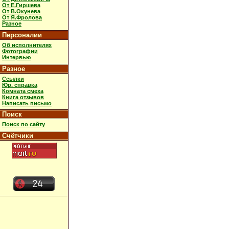
От Е.Гиршева
От В.Окунева
От Я.Фролова
Разное
Персоналии
Об исполнителях
Фотографии
Интервью
Разное
Ссылки
Юр. справка
Комната смеха
Книга отзывов
Написать письмо
Поиск
Поиск по сайту
Счётчики