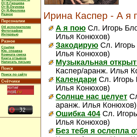
От Е.Гиршева
От В.Окунева
От Я.Фролова
Ирина Каспер - А я 
Разное
Персоналии
А я пою
Сл. Игорь Бло
Об исполнителях
Фотографии
Интервью
Илья Конюхов)
Разное
Закодирую
Сл. Игорь
Ссылки
Юр. справка
Илья Конюхов)
Комната смеха
Книга отзывов
Музыкальная открыт
Написать письмо
Поиск
Каспер/аранж. Илья К
Поиск по сайту
Календари
Сл. Игорь 
Счётчики
Илья Конюхов)
Солнце нас целует
Сл
аранж. Илья Конюхов
Ошибка 404
Сл. Игорь
Илья Конюхов)
Без тебя я ослепла о