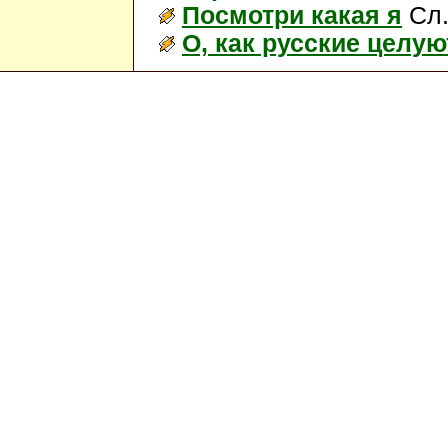
Посмотри какая я
Сл.
О, как русские целую