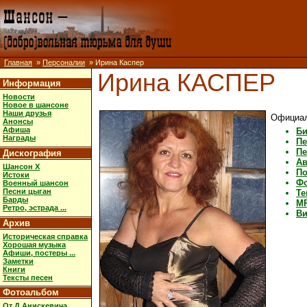
Главная
»
Персоналии
» Ирина Каспер
Ирина КАСПЕР
Информация
Новости
Новое в шансоне
Наши друзья
Официал
Анонсы
Афиша
Би
Награды
Пе
Пе
Дискография
А
Шансон X
По
Истоки
Ф
Военный шансон
Песни цыган
Те
Барды
M
Ретро, эстрада ...
Ви
Архив
Историческая справка
Хорошая музыка
Афиши, постеры ...
Заметки
Книги
Тексты песен
Фотоальбом
От Д.Анискевича