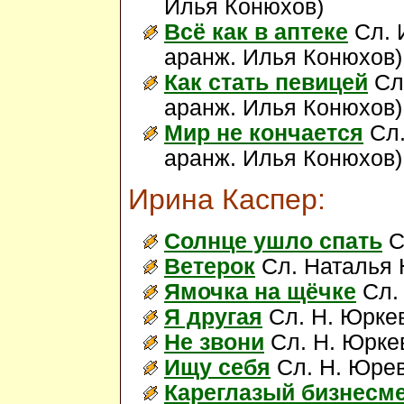
Илья Конюхов)
Всё как в аптеке
Сл. 
аранж. Илья Конюхов
Как стать певицей
Сл.
аранж. Илья Конюхов)
Мир не кончается
Сл.
аранж. Илья Конюхов)
Ирина Каспер:
Солнце ушло спать
С
Ветерок
Сл. Наталья 
Ямочка на щёчке
Сл. 
Я другая
Сл. Н. Юркев
Не звони
Сл. Н. Юркев
Ищу себя
Сл. Н. Юрев
Кареглазый бизнесм