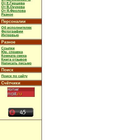
От Е.Гиршева
От В.Окунева
От Я.Фролова
Разное
Персоналии
Об исполнителях
Фотографии
Интервью
Разное
Ссылки
Юр. справка
Комната смеха
Книга отзывов
Написать письмо
Поиск
Поиск по сайту
Счётчики