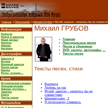
Главная
»
Персоналии
»
Михаил Грубов
» Музей, шансон – казалось бы не совмест
Михаил ГРУБОВ
Информация
Новости
Новое в шансоне
Главная
Наши друзья
Персональные диски
Анонсы
Афиша
Песни в сборниках
Награды
DVD, касеты, автографы, ...
Тексты песен
Дискография
Шансон X
Истоки
Военный шансон
Песни цыган
Тексты песен, стихи
Барды
Ретро, эстрада ...
Архив
Историческая справка
Взаперти
Хорошая музыка
Любовь на час
Афиши, постеры ...
Музей, шансон – казалось бы не
Заметки
совместимо
Книги
Тексты песен
Шереметьево - 2
Я потихонечку спиваюсь
Фотоальбом
От Д.Анискевича