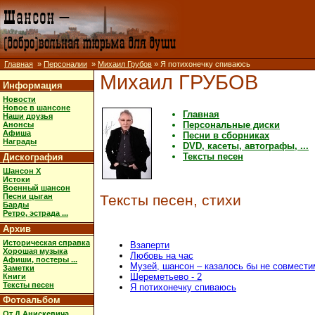
Главная
»
Персоналии
»
Михаил Грубов
» Я потихонечку спиваюсь
Михаил ГРУБОВ
Информация
Новости
Новое в шансоне
Главная
Наши друзья
Персональные диски
Анонсы
Афиша
Песни в сборниках
Награды
DVD, касеты, автографы, ...
Тексты песен
Дискография
Шансон X
Истоки
Военный шансон
Песни цыган
Тексты песен, стихи
Барды
Ретро, эстрада ...
Архив
Историческая справка
Взаперти
Хорошая музыка
Любовь на час
Афиши, постеры ...
Музей, шансон – казалось бы не совмести
Заметки
Шереметьево - 2
Книги
Тексты песен
Я потихонечку спиваюсь
Фотоальбом
От Д.Анискевича