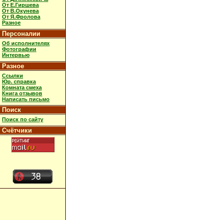
От Е.Гиршева
От В.Окунева
От Я.Фролова
Разное
Персоналии
Об исполнителях
Фотографии
Интервью
Разное
Ссылки
Юр. справка
Комната смеха
Книга отзывов
Написать письмо
Поиск
Поиск по сайту
Счётчики