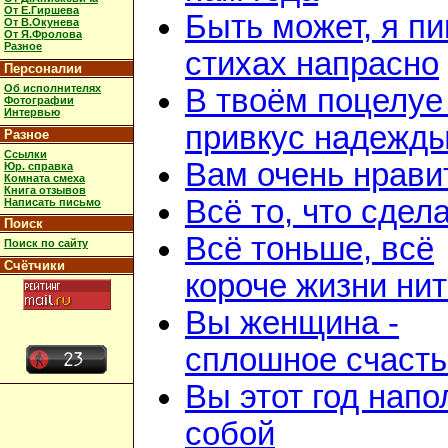
От Е.Гиршева
Быть может, я п
От В.Окунева
От Я.Фролова
Разное
стихах напрасно
Персоналии
Об исполнителях
В твоём поцелуе
Фотографии
Интервью
привкус надежд
Разное
Ссылки
Вам очень нрави
Юр. справка
Комната смеха
Книга отзывов
Всё то, что сдел
Написать письмо
Поиск
Всё тоньше, всё
Поиск по сайту
Счётчики
короче жизни нит
Вы женщина -
сплошное счасть
Вы этот год нап
собой