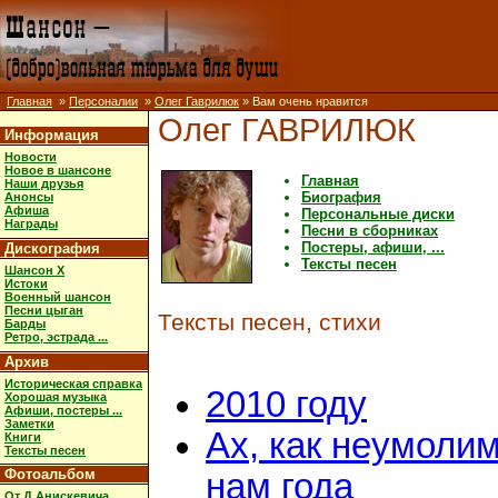
Главная
»
Персоналии
»
Олег Гаврилюк
» Вам очень нравится
Олег ГАВРИЛЮК
Информация
Новости
Новое в шансоне
Главная
Наши друзья
Биография
Анонсы
Афиша
Персональные диски
Награды
Песни в сборниках
Постеры, афиши, ...
Дискография
Тексты песен
Шансон X
Истоки
Военный шансон
Песни цыган
Тексты песен, стихи
Барды
Ретро, эстрада ...
Архив
Историческая справка
2010 году
Хорошая музыка
Афиши, постеры ...
Заметки
Ах, как неумоли
Книги
Тексты песен
Фотоальбом
нам года
От Д.Анискевича