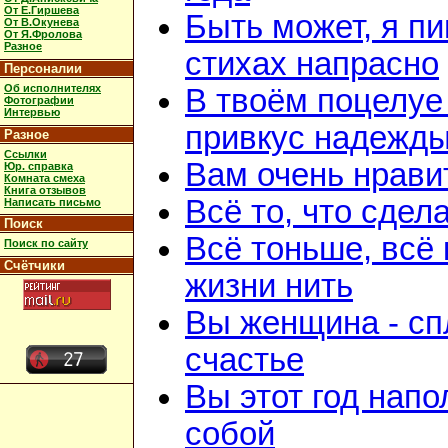
От Е.Гиршева
Быть может, я п
От В.Окунева
От Я.Фролова
Разное
стихах напрасно
Персоналии
Об исполнителях
В твоём поцелуе
Фотографии
Интервью
привкус надежд
Разное
Ссылки
Вам очень нрави
Юр. справка
Комната смеха
Книга отзывов
Всё то, что сдел
Написать письмо
Поиск
Всё тоньше, всё 
Поиск по сайту
Счётчики
жизни нить
Вы женщина - с
счастье
Вы этот год нап
собой