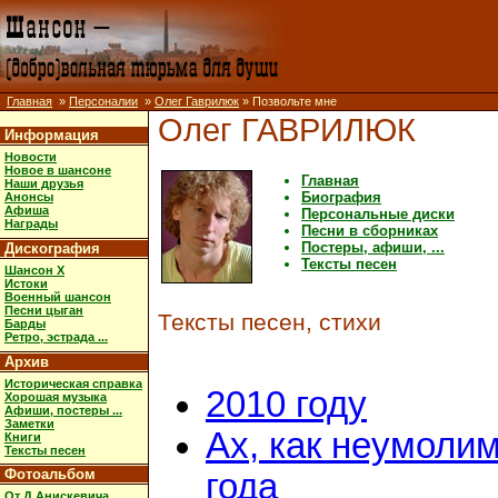
Главная
»
Персоналии
»
Олег Гаврилюк
» Позвольте мне
Олег ГАВРИЛЮК
Информация
Новости
Новое в шансоне
Главная
Наши друзья
Биография
Анонсы
Афиша
Персональные диски
Награды
Песни в сборниках
Постеры, афиши, ...
Дискография
Тексты песен
Шансон X
Истоки
Военный шансон
Песни цыган
Тексты песен, стихи
Барды
Ретро, эстрада ...
Архив
Историческая справка
2010 году
Хорошая музыка
Афиши, постеры ...
Заметки
Ах, как неумоли
Книги
Тексты песен
Фотоальбом
года
От Д.Анискевича