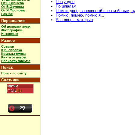
По тундре
От Е.Гиршева
По шпалам
От В.Окунева
От Я.Фролова
Помню двор, занесенный снегом белым, 
Разное
Помню, помню, помню я...
Разговор с матерью
Персоналии
Об исполнителях
Фотографии
Интервью
Разное
Ссылки
Юр. справка
Комната смеха
Книга отзывов
Написать письмо
Поиск
Поиск по сайту
Счётчики