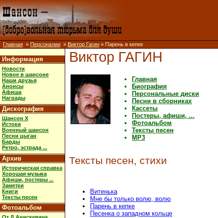
Главная
»
Персоналии
»
Виктор Гагин
» Парень в кепке
Виктор ГАГИН
Информация
Новости
Новое в шансоне
Главная
Наши друзья
Биография
Анонсы
Афиша
Персональные диски
Награды
Песни в сборниках
Кассеты
Дискография
Постеры, афиши, ...
Шансон X
Фотоальбом
Истоки
Тексты песен
Военный шансон
Песни цыган
MP3
Барды
Ретро, эстрада ...
Архив
Тексты песен, стихи
Историческая справка
Хорошая музыка
Афиши, постеры ...
Заметки
Витенька
Книги
Тексты песен
Мне бы только волю, волю
Парень в кепке
Фотоальбом
Песенка о западном кольце
От Д.Анискевича