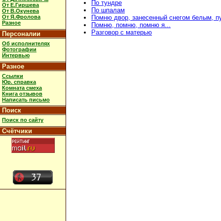
По тундре
От Е.Гиршева
По шпалам
От В.Окунева
От Я.Фролова
Помню двор, занесенный снегом белым, 
Разное
Помню, помню, помню я...
Разговор с матерью
Персоналии
Об исполнителях
Фотографии
Интервью
Разное
Ссылки
Юр. справка
Комната смеха
Книга отзывов
Написать письмо
Поиск
Поиск по сайту
Счётчики