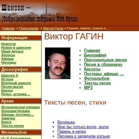
Главная
»
Персоналии
»
Виктор Гагин
» Помню, помню, помню я...
Виктор ГАГИН
Информация
Новости
Новое в шансоне
Главная
Наши друзья
Биография
Анонсы
Афиша
Персональные диски
Награды
Песни в сборниках
Кассеты
Дискография
Постеры, афиши, ...
Шансон X
Фотоальбом
Истоки
Тексты песен
Военный шансон
Песни цыган
MP3
Барды
Ретро, эстрада ...
Архив
Тексты песен, стихи
Историческая справка
Хорошая музыка
Афиши, постеры ...
Заметки
Витенька
Книги
Тексты песен
Мне бы только волю, волю
Парень в кепке
Фотоальбом
Песенка о западном кольце
От Д.Анискевича