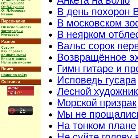
Анкета на волю
От Е.Гиршева
От В.Окунева
В день похорон 
От Я.Фролова
Разное
В московском зо
Персоналии
Об исполнителях
Фотографии
В неярком отбле
Интервью
Разное
Вальс сорок перв
Ссылки
Юр. справка
Возвращённое э
Комната смеха
Книга отзывов
Написать письмо
Гимн гитаре и пр
Поиск
Поиск по сайту
Исповедь гусара
Счётчики
Лесной художник
Морской призрак
Мы не прощалис
На тонком плане
Не суйте голову 