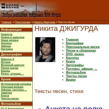
Главная
»
Персоналии
»
Никита Джигурда
» Тексты песен
Никита ДЖИГУРДА
Информация
Новости
Новое в шансоне
Главная
Наши друзья
Биография
Анонсы
Афиша
Персональные диски
Награды
Песни в сборниках
DVD, видео
Дискография
Кассеты
Шансон X
Книги
Истоки
Автографы
Военный шансон
Песни цыган
Постеры, афиши, ...
Барды
Фотоальбом
Ретро, эстрада ...
Тексты песен
Архив
Видео
Историческая справка
Хорошая музыка
Афиши, постеры ...
Тексты песен, стихи
Заметки
Книги
Тексты песен
Фотоальбом
От Д.Анискевича