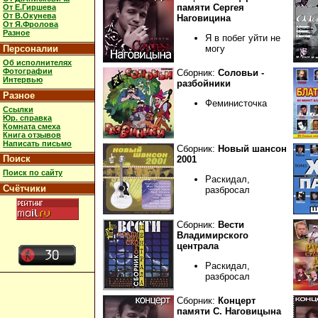
памяти Сергея
От Е.Гиршева
От В.Окунева
Наговицина
От Я.Фролова
Разное
Я в побег уйти не
Персоналии
могу
Об исполнителях
Фотографии
Сборник:
Соловьи -
Интервью
разбойники
Разное
Феминисточка
Ссылки
Юр. справка
Комната смеха
Книга отзывов
Написать письмо
Сборник:
Новый шансон
Поиск
2001
Поиск по сайту
Раскидал,
Счётчики
разбросал
Сборник:
Вести
Владимирского
централа
Раскидал,
разбросал
Сборник:
Концерт
памяти С. Наговицына