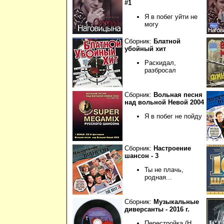
#1
Я в побег уйти не
могу
Сборник:
Блатной
убойный хит
Раскидал,
разбросал
Сборник:
Вольная песня
над вольной Невой 2004
Я в побег не пойду
Сборник:
Настроение
шансон - 3
Ты не плачь,
родная...
Сборник:
Музыкальные
диверсанты - 2016 г.
Перестройка (Н.