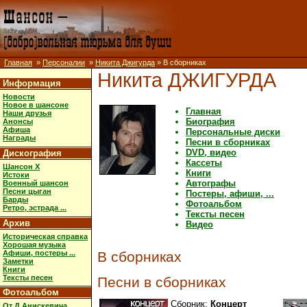
Главная
»
Персоналии
»
Никита Джигурда
» В сборниках
Никита ДЖИГУРДА
Информация
Новости
Новое в шансоне
Главная
Наши друзья
Биография
Анонсы
Афиша
Персональные диски
Награды
Песни в сборниках
DVD, видео
Дискография
Кассеты
Шансон X
Книги
Истоки
Автографы
Военный шансон
Песни цыган
Постеры, афиши, ...
Барды
Фотоальбом
Ретро, эстрада ...
Тексты песен
Архив
Видео
Историческая справка
Хорошая музыка
Афиши, постеры ...
В сборниках
Заметки
Книги
Тексты песен
Песни в сборниках
Фотоальбом
Сборник:
Концерт
От Д.Анискевича