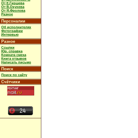
От Е.Гиршева
От В.Окунева
От Я.Фролова
Разное
Персоналии
Об исполнителях
Фотографии
Интервью
Разное
Ссылки
Юр. справка
Комната смеха
Книга отзывов
Написать письмо
Поиск
Поиск по сайту
Счётчики