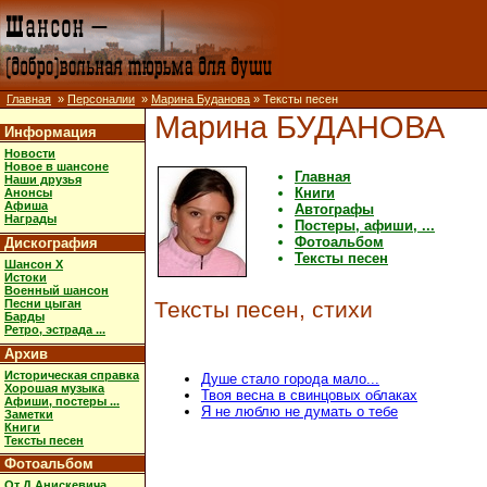
Главная
»
Персоналии
»
Марина Буданова
» Тексты песен
Марина БУДАНОВА
Информация
Новости
Новое в шансоне
Главная
Наши друзья
Книги
Анонсы
Афиша
Автографы
Награды
Постеры, афиши, ...
Фотоальбом
Дискография
Тексты песен
Шансон X
Истоки
Военный шансон
Песни цыган
Тексты песен, стихи
Барды
Ретро, эстрада ...
Архив
Историческая справка
Душе стало города мало...
Хорошая музыка
Твоя весна в свинцовых облаках
Афиши, постеры ...
Я не люблю не думать о тебе
Заметки
Книги
Тексты песен
Фотоальбом
От Д.Анискевича