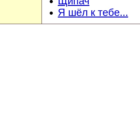
Щипач
Я шёл к тебе...