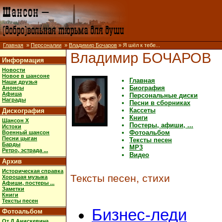
Главная
»
Персоналии
»
Владимир Бочаров
» Я шёл к тебе...
Владимир БОЧАРОВ
Информация
Новости
Новое в шансоне
Главная
Наши друзья
Биография
Анонсы
Афиша
Персональные диски
Награды
Песни в сборниках
Кассеты
Дискография
Книги
Шансон X
Постеры, афиши, ...
Истоки
Фотоальбом
Военный шансон
Песни цыган
Тексты песен
Барды
MP3
Ретро, эстрада ...
Видео
Архив
Историческая справка
Тексты песен, стихи
Хорошая музыка
Афиши, постеры ...
Заметки
Книги
Тексты песен
Бизнес-леди
Фотоальбом
От Д.Анискевича