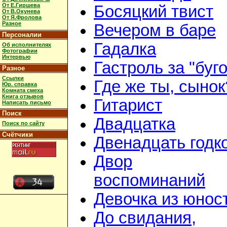
От Е.Гиршева
Босяцкий твист
От В.Окунева
От Я.Фролова
Разное
Вечером в баре
Персоналии
Гадалка
Об исполнителях
Фотографии
Интервью
Гастроль за "буг
Разное
Ссылки
Где же ты, сынок
Юр. справка
Комната смеха
Книга отзывов
Гитарист
Написать письмо
Поиск
Двадцатка
Поиск по сайту
Счётчики
Двенадцать годк
Двор
воспоминаний
Девочка из юнос
До свидания,