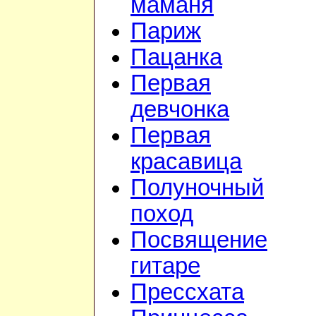
маманя
Париж
Пацанка
Первая
девчонка
Первая
красавица
Полуночный
поход
Посвящение
гитаре
Прессхата