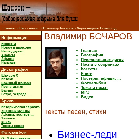
Главная
»
Персоналии
»
Владимир Бочаров
» Через неделю Новый год
Владимир БОЧАРОВ
Информация
Новости
Новое в шансоне
Главная
Наши друзья
Биография
Анонсы
Афиша
Персональные диски
Награды
Песни в сборниках
Кассеты
Дискография
Книги
Шансон X
Постеры, афиши, ...
Истоки
Фотоальбом
Военный шансон
Песни цыган
Тексты песен
Барды
MP3
Ретро, эстрада ...
Видео
Архив
Историческая справка
Тексты песен, стихи
Хорошая музыка
Афиши, постеры ...
Заметки
Книги
Тексты песен
Бизнес-леди
Фотоальбом
От Д.Анискевича