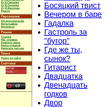
От Е.Гиршева
Босяцкий твист
От В.Окунева
От Я.Фролова
Разное
Вечером в баре
Персоналии
Гадалка
Об исполнителях
Фотографии
Интервью
Гастроль за
Разное
Ссылки
"бугор"
Юр. справка
Комната смеха
Книга отзывов
Где же ты,
Написать письмо
Поиск
сынок?
Поиск по сайту
Счётчики
Гитарист
Двадцатка
Двенадцать
годков
Двор