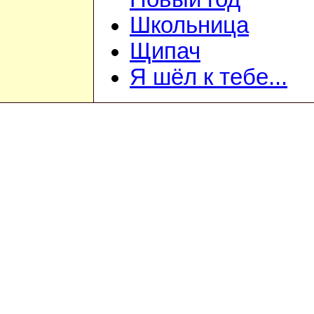
Школьница
Щипач
Я шёл к тебе...