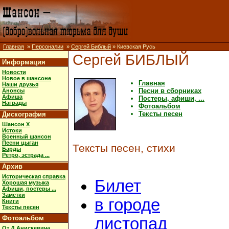
Главная
»
Персоналии
»
Сергей Библый
» Киевская Русь
Сергей БИБЛЫЙ
Информация
Новости
Новое в шансоне
Главная
Наши друзья
Песни в сборниках
Анонсы
Афиша
Постеры, афиши, ...
Награды
Фотоальбом
Тексты песен
Дискография
Шансон X
Истоки
Военный шансон
Песни цыган
Тексты песен, стихи
Барды
Ретро, эстрада ...
Архив
Историческая справка
Билет
Хорошая музыка
Афиши, постеры ...
Заметки
в городе
Книги
Тексты песен
Фотоальбом
листопад
От Д.Анискевича