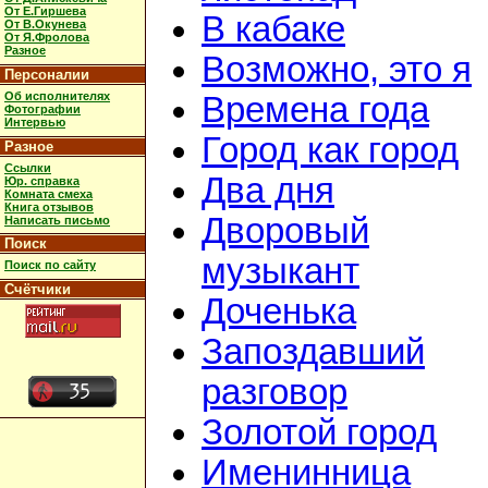
От Е.Гиршева
В кабаке
От В.Окунева
От Я.Фролова
Разное
Возможно, это я
Персоналии
Об исполнителях
Времена года
Фотографии
Интервью
Город как город
Разное
Ссылки
Два дня
Юр. справка
Комната смеха
Книга отзывов
Дворовый
Написать письмо
Поиск
музыкант
Поиск по сайту
Счётчики
Доченька
Запоздавший
разговор
Золотой город
Именинница