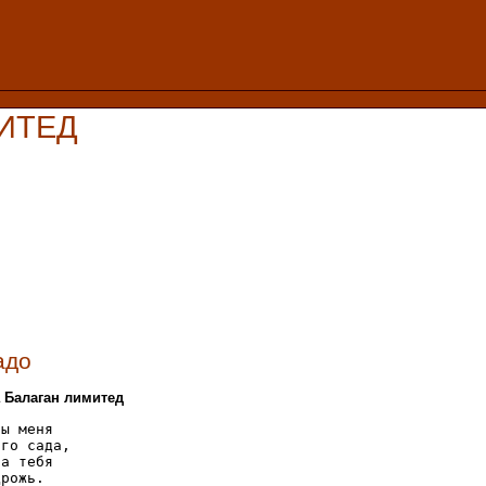
МИТЕД
адо
а Балаган лимитед
ы меня 

го сада, 

а тебя 

рожь.
