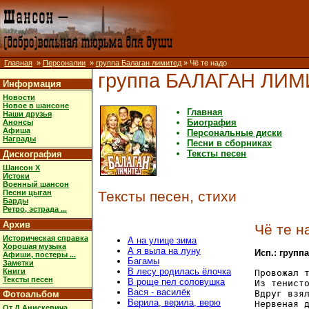
Главная
»
Персоналии
»
группа Балаган лимитед
» Чё те надо
группа БАЛАГАН ЛИ
Информация
Новости
Новое в шансоне
Главная
Наши друзья
Биография
Анонсы
Афиша
Персональные диски
Награды
Песни в сборниках
Тексты песен
Дискография
Шансон X
Истоки
Военный шансон
Песни цыган
Тексты песен, стихи
Барды
Ретро, эстрада ...
Архив
Чё те н
Историческая справка
А на улице зима
Хорошая музыка
А я выла на луну
Исп.: групп
Афиши, постеры ...
Багамы
Заметки
В лесу родилась ёлочка
Книги
Провожал т
Тексты песен
В роще пел соловушка
Из тенисто
Вася - василёк
Вдруг взял
Фотоальбом
Верила, верила, верю
Нервеная д
От Д.Анискевича