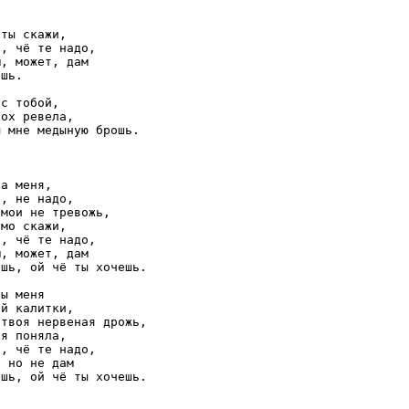
ты скажи,

, чё те надо, 

, может, дам 

шь.

с тобой, 

ох ревела, 

 мне медыную брошь.

а меня,

, не надо,

мои не тревожь,

мо скажи,

, чё те надо,

, может, дам

шь, ой чё ты хочешь.

ы меня

й калитки,

твоя нервеная дрожь,

я поняла,

, чё те надо,

 но не дам
