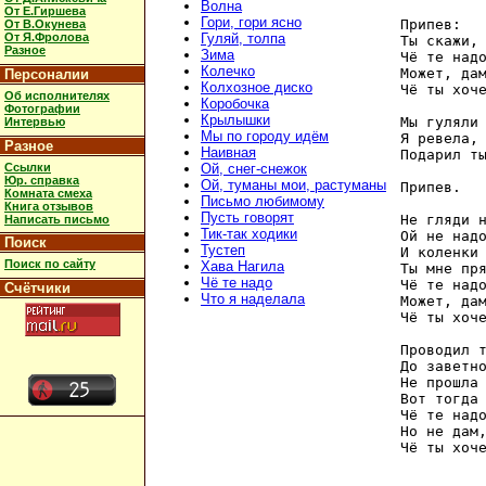
Волна
От Е.Гиршева
Гори, гори ясно
Припев:  

От В.Окунева
От Я.Фролова
Гуляй, толпа
Ты скажи, 
Разное
Зима
Чё те надо
Колечко
Может, дам
Персоналии
Колхозное диско
Чё ты хоче
Об исполнителях
Коробочка
Фотографии
Крылышки
Мы гуляли 
Интервью
Мы по городу идём
Я ревела, 
Разное
Наивная
Подарил ты
Ссылки
Ой, снег-снежок
Юр. справка
Ой, туманы мои, растуманы
Припев.

Комната смеха
Письмо любимому
Книга отзывов
Пусть говорят
Не гляди н
Написать письмо
Тик-так ходики
Ой не надо
Поиск
Тустеп
И коленки 
Поиск по сайту
Хава Нагила
Ты мне пря
Чё те надо
Чё те надо
Счётчики
Что я наделала
Может, дам
Чё ты хоче
Проводил т
До заветно
Не прошла 
Вот тогда 
Чё те надо
Но не дам,