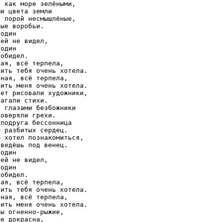
 как море зелёными, 

и цвета земли 

 порой несмышлёные, 

ые воробьи. 

один 

ей не видел, 

один 

обидел. 

ая, всё терпела, 

ить тебя очень хотела. 

ная, всё терпела, 

ить меня очень хотела. 

ет рисовали художники, 

агали стихи. 

 глазами безбожники 

оверяли грехи. 

подруга бессонница 

 разбитых сердец. 

 хотел познакомиться, 

ведёшь под венец. 

один 

ей не видел, 

один 

обидел. 

ая, всё терпела, 

ить тебя очень хотела. 

ная, всё терпела, 

ить меня очень хотела. 

ы огненно-рыжие, 

е докрасна, 
