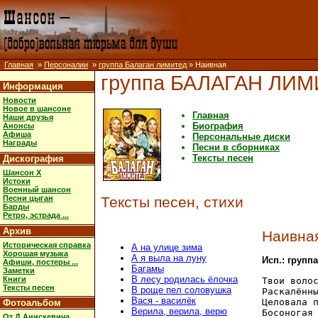
Главная
»
Персоналии
»
группа Балаган лимитед
» Наивная
группа БАЛАГАН ЛИ
Информация
Новости
Новое в шансоне
Главная
Наши друзья
Биография
Анонсы
Афиша
Персональные диски
Награды
Песни в сборниках
Тексты песен
Дискография
Шансон X
Истоки
Военный шансон
Песни цыган
Тексты песен, стихи
Барды
Ретро, эстрада ...
Архив
Наивна
Историческая справка
А на улице зима
Хорошая музыка
А я выла на луну
Исп.: групп
Афиши, постеры ...
Багамы
Заметки
В лесу родилась ёлочка
Книги
Твои волос
Тексты песен
В роще пел соловушка
Раскалённы
Вася - василёк
Целовала п
Фотоальбом
Верила, верила, верю
Босоногая 
От Д.Анискевича