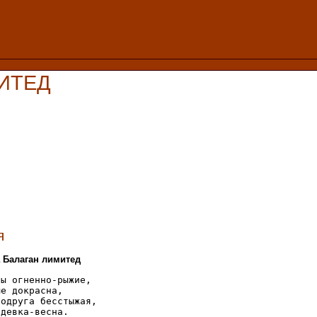
МИТЕД
я
а Балаган лимитед
ы огненно-рыжие, 

е докрасна, 

одруга бесстыжая, 

девка-весна. 
