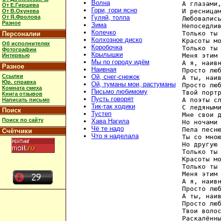
Волна
А глазами,
От Е.Гиршева
Гори, гори ясно
И ресницам
От В.Окунева
От Я.Фролова
Гуляй, толпа
Любовались
Разное
Зима
Непоседлив
Колечко
Только ты 
Персоналии
Колхозное диско
Красоты мо
Об исполнителях
Коробочка
Только ты 
Фотографии
Крылышки
Меня этим 
Интервью
Мы по городу идём
А я, наивн
Разное
Наивная
Просто люб
Ссылки
Ой, снег-снежок
А ты, наив
Юр. справка
Ой, туманы мои, растуманы
Просто люб
Комната смеха
Письмо любимому
Твой портр
Книга отзывов
Пусть говорят
А поэты сл
Написать письмо
Тик-так ходики
С ледяными
Поиск
Тустеп
Мне свои д
Поиск по сайту
Хава Нагила
Но ночами 
Чё те надо
Пела песню
Счётчики
Что я наделала
Ты со мною
Но другую 
Только ты 
Красоты мо
Только ты 
Меня этим 
А я, наивн
Просто люб
А ты, наив
Просто люб
Твои волос
Раскалённы