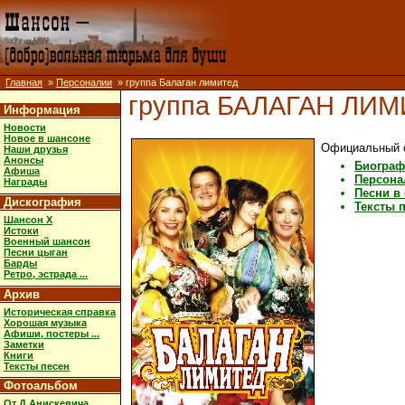
Главная
»
Персоналии
» группа Балаган лимитед
группа БАЛАГАН ЛИ
Информация
Новости
Новое в шансоне
Официальный 
Наши друзья
Анонсы
Биограф
Афиша
Персона
Награды
Песни в
Дискография
Тексты 
Шансон X
Истоки
Военный шансон
Песни цыган
Барды
Ретро, эстрада ...
Архив
Историческая справка
Хорошая музыка
Афиши, постеры ...
Заметки
Книги
Тексты песен
Фотоальбом
От Д.Анискевича