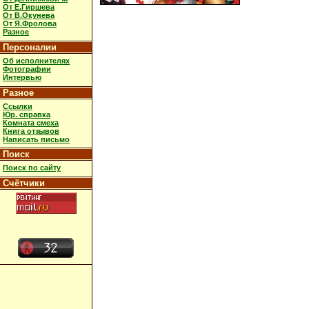
От Е.Гиршева
От В.Окунева
От Я.Фролова
Разное
Персоналии
Об исполнителях
Фотографии
Интервью
Разное
Ссылки
Юр. справка
Комната смеха
Книга отзывов
Написать письмо
Поиск
Поиск по сайту
Счётчики