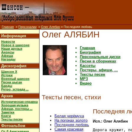
Главная
»
Персоналии
»
Олег Алябин
» Последняя любовь
Олег АЛЯБИН
Информация
Новости
Новое в шансоне
Главная
Наши друзья
Биография
Анонсы
Афиша
Персональные диски
Награды
Песни в сборниках
Кассеты
Дискография
Постеры, афиши, ...
Шансон X
Тексты песен
Истоки
MP3
Военный шансон
Песни цыган
Видео
Барды
Ретро, эстрада ...
Архив
Тексты песен, стихи
Историческая справка
Хорошая музыка
Афиши, постеры ...
Последняя л
Заметки
Белая черёмуха
Книги
Тексты песен
На погонах золото
Исп.: Олег Алябин
Последняя любовь
Фотоальбом
Самая красивая
Дорога кружит, по
От Д.Анискевича