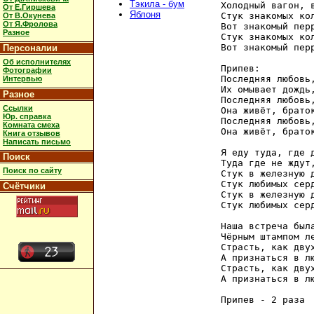
Тэкила - бум
Холодный вагон, в
От Е.Гиршева
Яблоня
Стук знакомых кол
От В.Окунева
От Я.Фролова
Вот знакомый перр
Разное
Стук знакомых кол
Вот знакомый перр
Персоналии
Об исполнителях
Припев: 

Фотографии
Последняя любовь,
Интервью
Их омывает дождь,
Разное
Последняя любовь,
Ссылки
Она живёт, браток
Юр. справка
Последняя любовь,
Комната смеха
Она живёт, браток
Книга отзывов
Написать письмо
Я еду туда, где д
Поиск
Туда где не ждут,
Поиск по сайту
Стук в железную д
Стук любимых серд
Счётчики
Стук в железную д
Стук любимых серд
Наша встреча была
Чёрным штампом ле
Страсть, как дву
А признаться в л
Страсть, как дву
А признаться в л