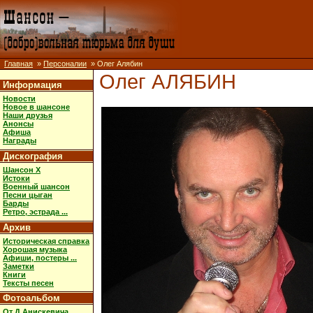
Главная
»
Персоналии
» Олег Алябин
Олег АЛЯБИН
Информация
Новости
Новое в шансоне
Наши друзья
Анонсы
Афиша
Награды
Дискография
Шансон X
Истоки
Военный шансон
Песни цыган
Барды
Ретро, эстрада ...
Архив
Историческая справка
Хорошая музыка
Афиши, постеры ...
Заметки
Книги
Тексты песен
Фотоальбом
От Д.Анискевича