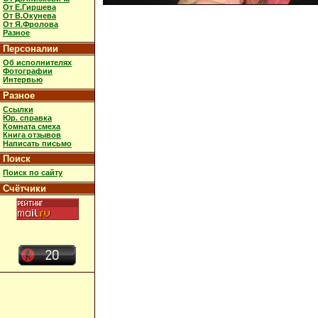
От Е.Гиршева
От В.Окунева
От Я.Фролова
Разное
Персоналии
Об исполнителях
Фотографии
Интервью
Разное
Ссылки
Юр. справка
Комната смеха
Книга отзывов
Написать письмо
Поиск
Поиск по сайту
Счётчики