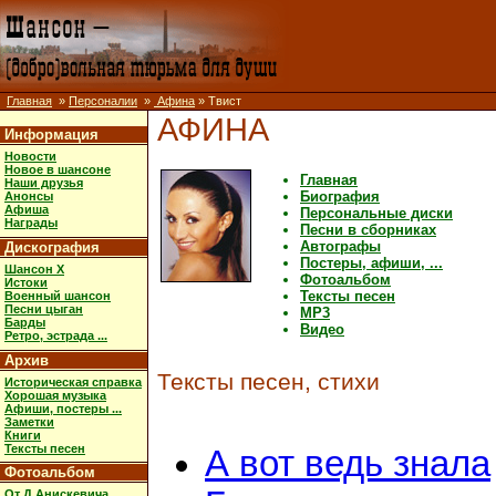
Главная
»
Персоналии
»
Афина
» Твист
АФИНА
Информация
Новости
Новое в шансоне
Главная
Наши друзья
Биография
Анонсы
Афиша
Персональные диски
Награды
Песни в сборниках
Автографы
Дискография
Постеры, афиши, ...
Шансон X
Фотоальбом
Истоки
Тексты песен
Военный шансон
Песни цыган
MP3
Барды
Видео
Ретро, эстрада ...
Архив
Тексты песен, стихи
Историческая справка
Хорошая музыка
Афиши, постеры ...
Заметки
Книги
Тексты песен
А вот ведь знала
Фотоальбом
От Д.Анискевича