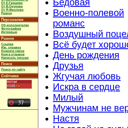
Бедовая
От Е.Гиршева
От В.Окунева
Военно-полевой
От Я.Фролова
Разное
Персоналии
романс
Об исполнителях
Фотографии
Воздушный поце
Интервью
Разное
Всё будет хорош
Ссылки
Юр. справка
Комната смеха
День рождения
Книга отзывов
Написать письмо
Друзья
Поиск
Поиск по сайту
Жгучая любовь
Счётчики
Искра в сердце
Милый
Мужчинам не ве
Настя