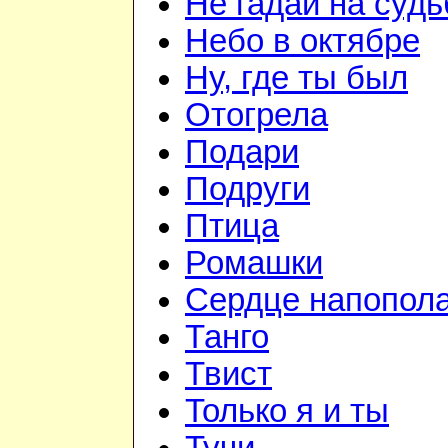
Не гадай на судь
Небо в октябре
Ну, где ты был
Отогрела
Подари
Подруги
Птица
Ромашки
Сердце напопол
Танго
Твист
Только я и ты