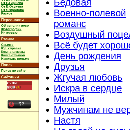
Бедовая
От Е.Гиршева
От В.Окунева
Военно-полевой
От Я.Фролова
Разное
Персоналии
романс
Об исполнителях
Фотографии
Воздушный поце
Интервью
Разное
Всё будет хорош
Ссылки
Юр. справка
Комната смеха
День рождения
Книга отзывов
Написать письмо
Друзья
Поиск
Поиск по сайту
Жгучая любовь
Счётчики
Искра в сердце
Милый
Мужчинам не ве
Настя