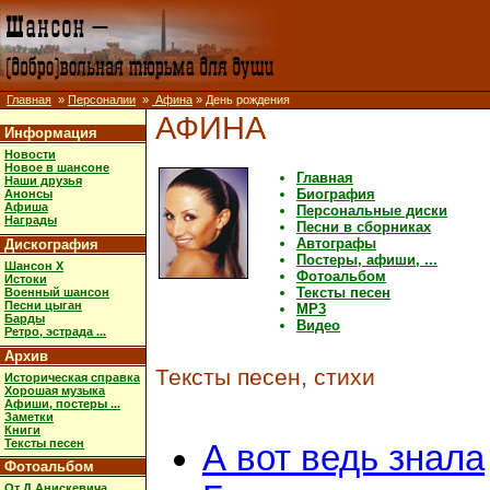
Главная
»
Персоналии
»
Афина
» День рождения
АФИНА
Информация
Новости
Новое в шансоне
Главная
Наши друзья
Биография
Анонсы
Афиша
Персональные диски
Награды
Песни в сборниках
Автографы
Дискография
Постеры, афиши, ...
Шансон X
Фотоальбом
Истоки
Тексты песен
Военный шансон
Песни цыган
MP3
Барды
Видео
Ретро, эстрада ...
Архив
Тексты песен, стихи
Историческая справка
Хорошая музыка
Афиши, постеры ...
Заметки
Книги
Тексты песен
А вот ведь знала
Фотоальбом
От Д.Анискевича