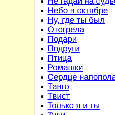
Не гадай на судь
Небо в октябре
Ну, где ты был
Отогрела
Подари
Подруги
Птица
Ромашки
Сердце напопол
Танго
Твист
Только я и ты