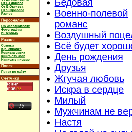
Бедовая
От Е.Гиршева
От В.Окунева
Военно-полевой
От Я.Фролова
Разное
Персоналии
романс
Об исполнителях
Фотографии
Воздушный поце
Интервью
Разное
Всё будет хорош
Ссылки
Юр. справка
Комната смеха
День рождения
Книга отзывов
Написать письмо
Друзья
Поиск
Поиск по сайту
Жгучая любовь
Счётчики
Искра в сердце
Милый
Мужчинам не ве
Настя