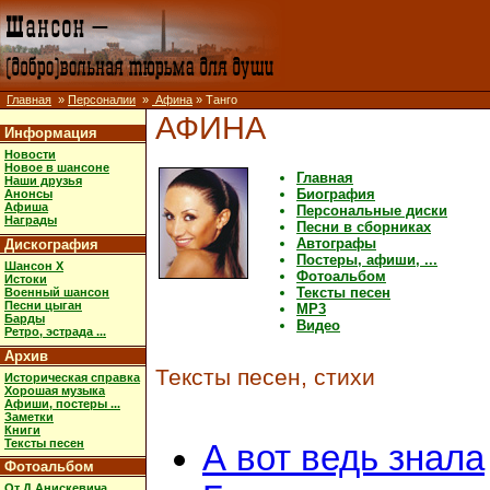
Главная
»
Персоналии
»
Афина
» Танго
АФИНА
Информация
Новости
Новое в шансоне
Главная
Наши друзья
Биография
Анонсы
Афиша
Персональные диски
Награды
Песни в сборниках
Автографы
Дискография
Постеры, афиши, ...
Шансон X
Фотоальбом
Истоки
Тексты песен
Военный шансон
Песни цыган
MP3
Барды
Видео
Ретро, эстрада ...
Архив
Тексты песен, стихи
Историческая справка
Хорошая музыка
Афиши, постеры ...
Заметки
Книги
Тексты песен
А вот ведь знала
Фотоальбом
От Д.Анискевича