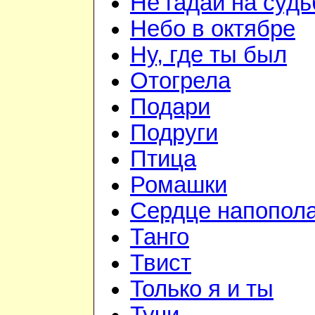
Не гадай на судь
Небо в октябре
Ну, где ты был
Отогрела
Подари
Подруги
Птица
Ромашки
Сердце напопол
Танго
Твист
Только я и ты