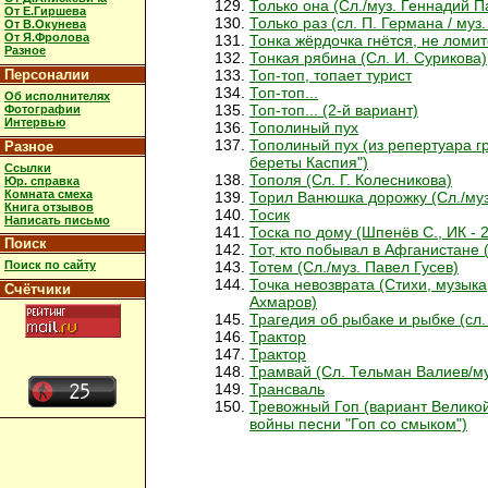
Только она (Сл./муз. Геннадий 
От Е.Гиршева
Только раз (сл. П. Германа / муз
От В.Окунева
От Я.Фролова
Тонка жёрдочка гнётся, не ломит
Разное
Тонкая рябина (Сл. И. Сурикова)
Персоналии
Топ-топ, топает турист
Топ-топ...
Об исполнителях
Топ-топ... (2-й вариант)
Фотографии
Интервью
Тополиный пух
Тополиный пух (из репертуара 
Разное
береты Каспия")
Ссылки
Тополя (Сл. Г. Колесникова)
Юр. справка
Комната смеха
Торил Ванюшка дорожку (Сл./му
Книга отзывов
Тосик
Написать письмо
Тоска по дому (Шпенёв С., ИК - 
Поиск
Тот, кто побывал в Афганистане (
Поиск по сайту
Тотем (Сл./муз. Павел Гусев)
Точка невозврата (Стихи, музыка
Счётчики
Ахмаров)
Трагедия об рыбаке и рыбке (сл.
Трактор
Трактор
Трамвай (Сл. Тельман Валиев/му
Трансваль
Тревожный Гоп (вариант Велико
войны песни "Гоп со смыком")