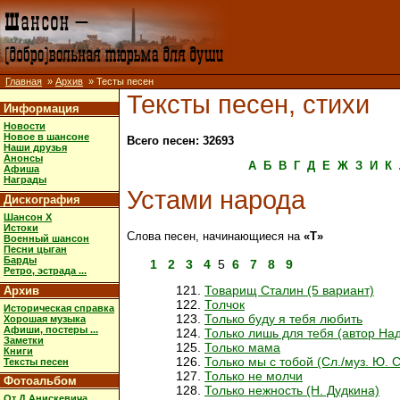
Главная
»
Архив
» Тесты песен
Тексты песен, стихи
Информация
Новости
Новое в шансоне
Всего песен: 32693
Наши друзья
Анонсы
А
Б
В
Г
Д
Е
Ж
З
И
К
Афиша
Награды
Устами народа
Дискография
Шансон X
Истоки
Слова песен, начинающиеся на
«Т»
Военный шансон
Песни цыган
Барды
1
2
3
4
5
6
7
8
9
Ретро, эстрада ...
Товарищ Сталин (5 вариант)
Архив
Толчок
Историческая справка
Только буду я тебя любить
Хорошая музыка
Афиши, постеры ...
Только лишь для тебя (автор На
Заметки
Только мама
Книги
Только мы с тобой (Сл./муз. Ю. 
Тексты песен
Только не молчи
Фотоальбом
Только нежность (Н. Дудкина)
От Д.Анискевича