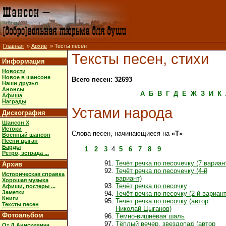
Главная
»
Архив
» Тесты песен
Тексты песен, стихи
Информация
Новости
Новое в шансоне
Всего песен: 32693
Наши друзья
Анонсы
А
Б
В
Г
Д
Е
Ж
З
И
К
Афиша
Награды
Устами народа
Дискография
Шансон X
Истоки
Слова песен, начинающиеся на
«Т»
Военный шансон
Песни цыган
Барды
1
2
3
4
5
6
7
8
9
Ретро, эстрада ...
Течёт речка по песочечку (7 вариан
Архив
Течёт речка по песочечку (4-й
Историческая справка
вариант)
Хорошая музыка
Течёт речка по песочку
Афиши, постеры ...
Заметки
Течёт речка по песочку (2-й вариант
Книги
Течёт речка по песочку (автор
Тексты песен
Николай Цыганов)
Фотоальбом
Тёмно-вишнёвая шаль
Тёплый вечер, звездопад (автор
От Д.Анискевича