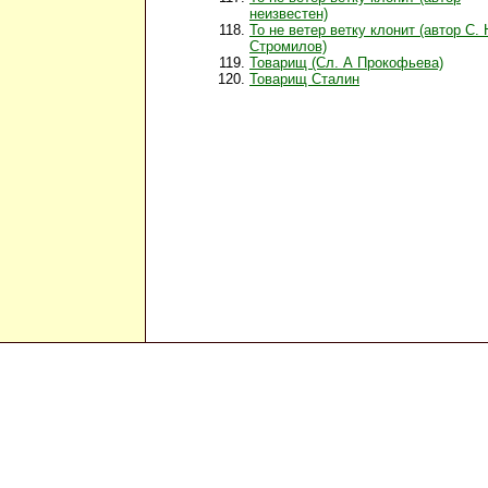
неизвестен)
То не ветер ветку клонит (автор С. 
Стромилов)
Товарищ (Сл. А Прокофьева)
Товарищ Сталин