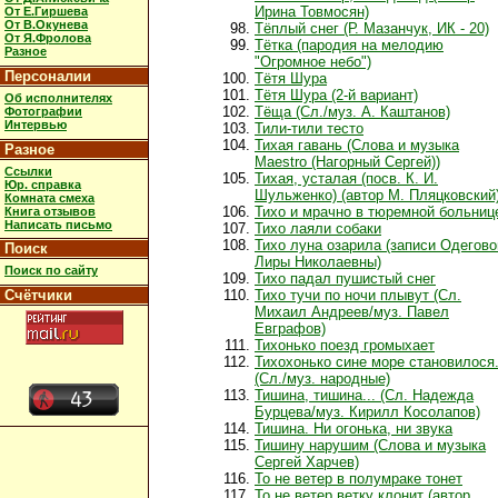
Ирина Товмосян)
От Е.Гиршева
От В.Окунева
Тёплый снег (Р. Мазанчук, ИК - 20)
От Я.Фролова
Тётка (пародия на мелодию
Разное
"Огромное небо")
Персоналии
Тётя Шура
Тётя Шура (2-й вариант)
Об исполнителях
Тёща (Сл./муз. А. Каштанов)
Фотографии
Интервью
Тили-тили тесто
Тихая гавань (Слова и музыка
Разное
Maestro (Нагорный Сергей))
Ссылки
Тихая, усталая (посв. К. И.
Юр. справка
Шульженко) (автор М. Пляцковский
Комната смеха
Тихо и мрачно в тюремной больниц
Книга отзывов
Написать письмо
Тихо лаяли собаки
Тихо луна озарила (записи Одегово
Поиск
Лиры Николаевны)
Поиск по сайту
Тихо падал пушистый снег
Счётчики
Тихо тучи по ночи плывут (Сл.
Михаил Андреев/муз. Павел
Евграфов)
Тихонько поезд громыхает
Тихохонько сине море становилося.
(Сл./муз. народные)
Тишина, тишина... (Сл. Надежда
Бурцева/муз. Кирилл Косолапов)
Тишина. Ни огонька, ни звука
Тишину нарушим (Слова и музыка
Сергей Харчев)
То не ветер в полумраке тонет
То не ветер ветку клонит (автор