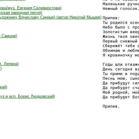
Маленькие ручки
това/муз. Евгения Селиверстова)
Нежный голосок.
инская народная песня)
-художнику Вячеславу Синице) (автор Николай Мышев)
Припев:

Ты родился осен
Небо было с про
Золотистым веер
й Самцов)
Жизнь твоя овея
Первый снежный 
Сбережёт тебя о
Обнимаю и люблю
Я кровиночку мо
А. Лепина)
Годы шли отважн
)
День сегодня ва
Ты прими в пода
Песнь мою, сыно
Да прибудут сил
кий)
Да прибудет сча
Мой родной, мой
уз и исп. Борис Людковский)
Да прибудет Бог
Припев.