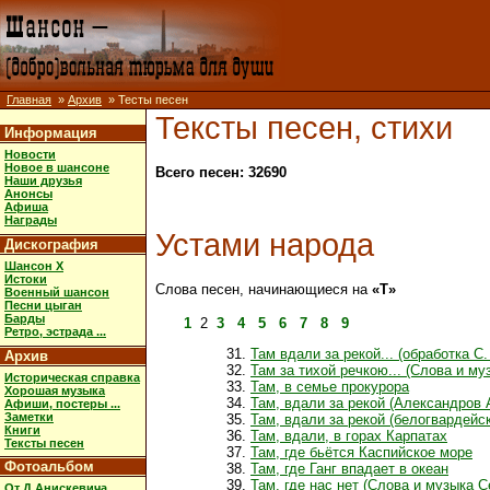
Главная
»
Архив
» Тесты песен
Тексты песен, стихи
Информация
Новости
Новое в шансоне
Всего песен: 32690
Наши друзья
Анонсы
Афиша
Награды
Устами народа
Дискография
Шансон X
Истоки
Слова песен, начинающиеся на
«Т»
Военный шансон
Песни цыган
Барды
1
2
3
4
5
6
7
8
9
Ретро, эстрада ...
Там вдали за рекой... (обработка С
Архив
Там за тихой речкою... (Слова и м
Историческая справка
Там, в семье прокурора
Хорошая музыка
Там, вдали за рекой (Александров А
Афиши, постеры ...
Заметки
Там, вдали за рекой (белогвардейс
Книги
Там, вдали, в горах Карпатах
Тексты песен
Там, где бьётся Каспийское море
Фотоальбом
Там, где Ганг впадает в океан
Там, где нас нет (Слова и музыка С
От Д.Анискевича