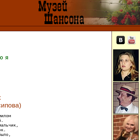
Ю
Я
к
сипова)
илом

.

альчик,

к.

ыло,
