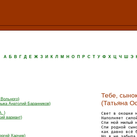
А
Б
В
Г
Д
Е
Ж
З
И
К
Л
М
Н
О
П
Р
С
Т
У
Ф
Х
Ц
Ч
Ш
Э
Тебе, сыно
. Вольного)
(Татьяна О
узыка Анатолий Баранников)
. )
Свет в окошке м
кий вариант)
Наполняет силой
Спи мой милый м
Спи родной сыно
как давно всё б
ергей Харчев)
Но я не забыла
