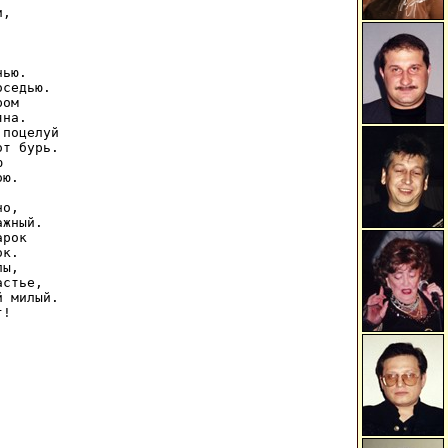
,



ью.

седью.

ом

на.

поцелуй

т бурь.



ю.

о,

жный.

рок

к.

ы,

стье,

 милый.

!
