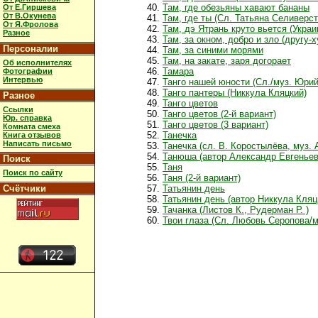
Там, где обезьяны хавают бананы
От Е.Гиршева
От В.Окунева
Там, где ты (Сл. Татьяна Селиверс
От Я.Фролова
Там, дэ Ятрань круто вьется (Укра
Разное
Там, за окном, добро и зло (другу
Персоналии
Там, за синими морями
Там, на закате, заря догорает
Об исполнителях
Тамара
Фотографии
Интервью
Танго нашей юности (Сл./муз. Юри
Танго пантеры (Никкула Кляцкий)
Разное
Танго цветов
Ссылки
Танго цветов (2-й вариант)
Юр. справка
Танго цветов (3 вариант)
Комната смеха
Танечка
Книга отзывов
Написать письмо
Танечка (сл. В. Коростылёва, муз. 
Танюша (автор Александр Евгеньев
Поиск
Таня
Поиск по сайту
Таня (2-й вариант)
Счётчики
Татьянин день
Татьянин день (автор Никкула Кляц
Тачанка (Листов К., Рудерман Р. )
Твои глаза (Сл. Любовь Серопова/м