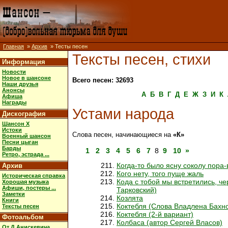
Главная
»
Архив
» Тесты песен
Тексты песен, стихи
Информация
Новости
Новое в шансоне
Всего песен: 32693
Наши друзья
Анонсы
А
Б
В
Г
Д
Е
Ж
З
И
К
Афиша
Награды
Устами народа
Дискография
Шансон X
Истоки
Слова песен, начинающиеся на
«К»
Военный шансон
Песни цыган
Барды
1
2
3
4
5
6
7
8
9
10
»
Ретро, эстрада ...
Когда-то было ясну соколу пора
Архив
Кого нету, того пуще жаль
Историческая справка
Кода с тобой мы встретились, че
Хорошая музыка
Афиши, постеры ...
Тарковский)
Заметки
Козлята
Книги
Коктебля (Слова Владлена Бахн
Тексты песен
Коктебля (2-й вариант)
Фотоальбом
Колбаса (автор Сергей Власов)
От Д.Анискевича