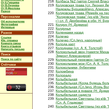
Колбаса №2 (автор Сергей Влас
От Е.Гиршева
Колдовская трава (сл. Леонид Д
От В.Окунева
От Я.Фролова
Надежды Бурцевой/муз. Алексан
Разное
Колдовская трава (Ремейк на п
Персоналии
"Колдовская трава" (из к/ф "Анге
г.) сл. Л. Дербенёва в обр. Н. Бу
Об исполнителях
Колдун (Н. Дудкина)
Фотографии
Интервью
Колдунья
Коленками назад
Разное
Колечко
Ссылки
Колечко (Сл./муз. народные)
Юр. справка
Комната смеха
Колода карт
Книга отзывов
Колодники (сл. А. К. Толстой)
Написать письмо
Колокольный звон (памяти Михаи
Поиск
Эдмонт Александров)
Поиск по сайту
Колокольный перезвон (автор Ол
Колокольчики мои (Сл. А. К. Толс
Счётчики
Колокольчики, бубенчики
Коломбина
Колорадо
Колыбельная
Колыбельная (Когда будешь бол
Колыбельная (Сл./муз. Игорь Во
Колыбельная в январе (Н. Дудки
Колыбельная садиста
Колыбельная Светланы (из к/ф "
(Сл. А. Гладкова)
Колыбельная Светланы (из к/ф "