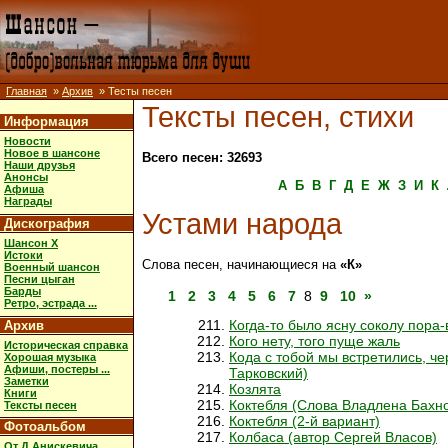
Главная
»
Архив
» Тесты песен
Тексты песен, стихи
Информация
Новости
Новое в шансоне
Всего песен: 32693
Наши друзья
Анонсы
А
Б
В
Г
Д
Е
Ж
З
И
К
Афиша
Награды
Устами народа
Дискография
Шансон X
Истоки
Слова песен, начинающиеся на
«К»
Военный шансон
Песни цыган
Барды
1
2
3
4
5
6
7
8
9
10
»
Ретро, эстрада ...
Когда-то было ясну соколу пора
Архив
Кого нету, того пуще жаль
Историческая справка
Кода с тобой мы встретились, че
Хорошая музыка
Афиши, постеры ...
Тарковский)
Заметки
Козлята
Книги
Коктебля (Слова Владлена Бахн
Тексты песен
Коктебля (2-й вариант)
Фотоальбом
Колбаса (автор Сергей Власов)
От Д.Анискевича