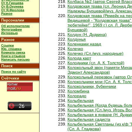
Колбаса №2 (автор Сергей Влас
От Е.Гиршева
Колдовская трава (сл. Леонид Д
От В.Окунева
От Я.Фролова
Надежды Бурцевой/муз. Алексан
Разное
Колдовская трава (Ремейк на п
Персоналии
Ведищевой - "Колдовская трава" 
тюбетейке!", 1969 г.) сл. Л. Дерб
Об исполнителях
Бурцевой)
Фотографии
Интервью
Колдун (Н. Дудкина)
Колдунья
Разное
Коленками назад
Ссылки
Колечко
Юр. справка
Комната смеха
Колечко (Сл./муз. народные)
Книга отзывов
Колода карт
Написать письмо
Колодники (сл. А. К. Толстой)
Поиск
Колокольный звон (памяти Михаи
Поиск по сайту
Эдмонт Александров)
Колокольный перезвон (автор Ол
Счётчики
Колокольчики мои (Сл. А. К. Толс
Колокольчики, бубенчики
Коломбина
Колорадо
Колыбельная
Колыбельная (Когда будешь бол
Колыбельная (Сл./муз. Игорь Во
Колыбельная в январе (Н. Дудки
Колыбельная садиста
Колыбельная Светланы (из к/ф "
(Сл. А. Гладкова)