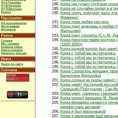
От Е.Гиршева
Когда наступает глубокая осен
От В.Окунева
Когда не случайно попал я в т
От Я.Фролова
Разное
Когда опять подходят даты эт
Фоминых)
Персоналии
Когда пора любви настала
Об исполнителях
Когда поют мужчины о любви (
Фотографии
Интервью
Жильцова)
Когда поют солдаты (Сл. М. Ли
Разное
Когда предчувствием разлуки 
Ссылки
(1820-1892))
Юр. справка
Комната смеха
Когда родной колхоз был заня
Книга отзывов
Когда с тобой мы встретились
Написать письмо
Когда с тобой мы встретились (
Поиск
Когда с тобой мы встретились (
Поиск по сайту
Когда с тобой мы встретились (
Счётчики
Когда Создатель женщину твор
Валентина Жильцова)
Когда солнце за скалы зайдёт (
Когда умрёт последний русский.
Селецкий (Португалия - Сан-Ф
Когда умру, смиренно совершит
Когда уходит женщина (В. Яков
Когда фонарики качаются ночны
неизвестных авторов)
Когда я был мальчишкой
Когда я маленьким ещё мальчо