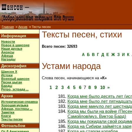
Главная
»
Архив
» Тесты песен
Тексты песен, стихи
Информация
Новости
Новое в шансоне
Всего песен: 32693
Наши друзья
Анонсы
А
Б
В
Г
Д
Е
Ж
З
И
К
Афиша
Награды
Устами народа
Дискография
Шансон X
Истоки
Слова песен, начинающиеся на
«К»
Военный шансон
Песни цыган
Барды
1
2
3
4
5
6
7
8
9
10
»
Ретро, эстрада ...
Архив
Когда мне было десять лет (ис
Когда мне было лет пятнадцат
Историческая справка
Хорошая музыка
Когда мне минуло лет шестнад
Афиши, постеры ...
Когда мы были на войне (Песен
Заметки
Самойлов/муз. Виктор Бард)
Книги
Тексты песен
Когда мы покидали свой родим
Фотоальбом
Когда на Сибири займётся заря
Когда на старом корабле
От Д.Анискевича