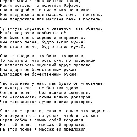
Передо мной стояла женщина такая, 

Каких оставил на полотнах Рафаэль. 

Она в подробности нисколько не вникая 

Мне предложила для массажа лечь в постель. 

Мне предложила для массажа лечь в постель. 

Чуть-чуть смущаясь я разделся, как обычно, 

И лёг под руки необычные её. 

Мне было очень хорошо и непривычно, 

Мне стало легче, будто выпил мумиё. 

Мне стало легче, будто выпил мумиё. 

Она то гладила, то била, то щипала, 

То колотила, что есть сил, по позвонкам 

И неприятность ощущений вдруг пропала 

Благодаря её божественным рукам. 

Благодаря её божественным рукам. 

Час пролетел у нас, как будто бы мгновенье, 

И никогда ещё я не был так здоров. 

Сегодня понял я без всякого сомненья, 

Что массажистки лучше всяких докторов. 

Что массажистки лучше всяких докторов. 

Я встал с кровати, словно только что родился. 

Я возбуждён был на успех, чтоб я так жил. 

Перед собою я самим собой гордился 

На этой почве я массаж ей предложил. 

На этой почве я массаж ей предложил. 
