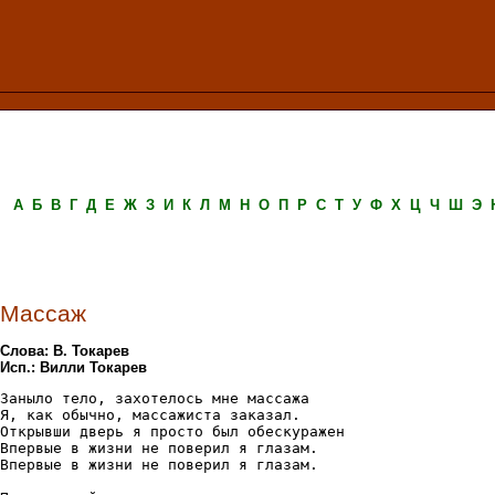
А
Б
В
Г
Д
Е
Ж
З
И
К
Л
М
Н
О
П
Р
С
Т
У
Ф
Х
Ц
Ч
Ш
Э
Массаж
Слова: В. Токарев
Исп.: Вилли Токарев
Заныло тело, захотелось мне массажа 

Я, как обычно, массажиста заказал. 

Открывши дверь я просто был обескуражен 

Впервые в жизни не поверил я глазам. 

Впервые в жизни не поверил я глазам. 
