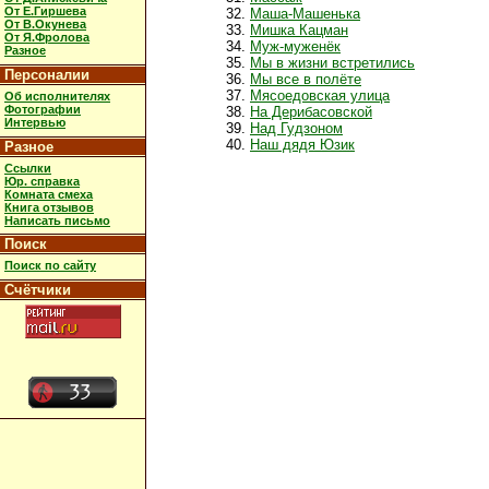
От Е.Гиршева
Маша-Машенька
От В.Окунева
Мишка Кацман
От Я.Фролова
Муж-муженёк
Разное
Мы в жизни встретились
Персоналии
Мы все в полёте
Мясоедовская улица
Об исполнителях
Фотографии
На Дерибасовской
Интервью
Над Гудзоном
Наш дядя Юзик
Разное
Ссылки
Юр. справка
Комната смеха
Книга отзывов
Написать письмо
Поиск
Поиск по сайту
Счётчики