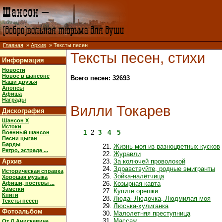
Главная
»
Архив
» Тексты песен
Тексты песен, стихи
Информация
Новости
Новое в шансоне
Всего песен: 32693
Наши друзья
Анонсы
Афиша
Награды
Вилли Токарев
Дискография
Шансон X
Истоки
1
2
3
4
5
Военный шансон
Песни цыган
Барды
Жизнь моя из разноцветных кусков
Ретро, эстрада ...
Журавли
Архив
За колючей проволокой
Здравствуйте, родные эмигранты
Историческая справка
Зойка-налётчица
Хорошая музыка
Афиши, постеры ...
Козырная карта
Заметки
Купите орешки
Книги
Люда- Людочка, Людмилая моя
Тексты песен
Люська-хулиганка
Фотоальбом
Малолетняя преступница
Массаж
От Д.Анискевича