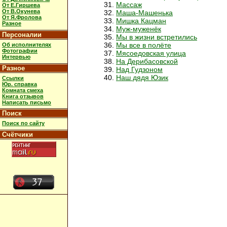
Массаж
От Е.Гиршева
От В.Окунева
Маша-Машенька
От Я.Фролова
Мишка Кацман
Разное
Муж-муженёк
Персоналии
Мы в жизни встретились
Мы все в полёте
Об исполнителях
Фотографии
Мясоедовская улица
Интервью
На Дерибасовской
Разное
Над Гудзоном
Наш дядя Юзик
Ссылки
Юр. справка
Комната смеха
Книга отзывов
Написать письмо
Поиск
Поиск по сайту
Счётчики