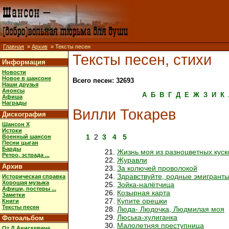
Главная
»
Архив
» Тексты песен
Тексты песен, стихи
Информация
Новости
Новое в шансоне
Всего песен: 32693
Наши друзья
Анонсы
А
Б
В
Г
Д
Е
Ж
З
И
К
Афиша
Награды
Вилли Токарев
Дискография
Шансон X
Истоки
1
2
3
4
5
Военный шансон
Песни цыган
Барды
Жизнь моя из разноцветных куск
Ретро, эстрада ...
Журавли
Архив
За колючей проволокой
Здравствуйте, родные эмигрант
Историческая справка
Хорошая музыка
Зойка-налётчица
Афиши, постеры ...
Козырная карта
Заметки
Купите орешки
Книги
Тексты песен
Люда- Людочка, Людмилая моя
Люська-хулиганка
Фотоальбом
Малолетняя преступница
От Д.Анискевича