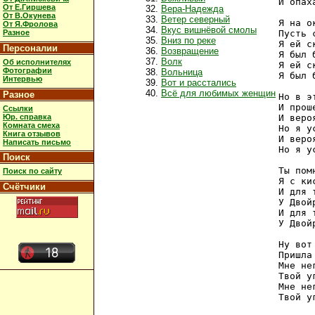
И опах
От Е.Гиршева
Вера-Надежда
От В.Окунева
Ветер северный
Я на о
От Я.Фролова
Вкус вишнёвой смолы
Разное
Пусть 
Вниз по реке
Я ей с
Персоналии
Возвращение
Я был 
Волк
Об исполнителях
Я ей с
Фотографии
Вольница
Я был 
Интервью
Вот и расстались
Всё для любимых женщин
Разное
Но в э
И прош
Ссылки
Юр. справка
И веро
Комната смеха
Но я у
Книга отзывов
И веро
Написать письмо
Но я у
Поиск
Ты пом
Поиск по сайту
Я с ки
Счётчики
И для 
У Двой
И для 
У Двой
Ну вот
Пришла
Мне не
Твой у
Мне не
Твой у