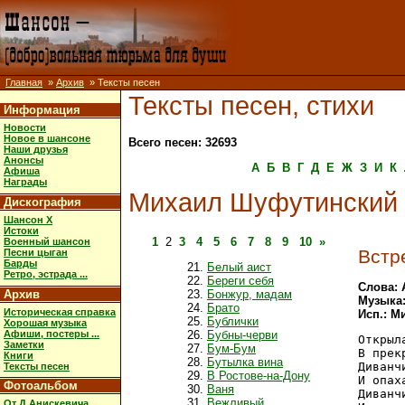
Главная
»
Архив
» Тексты песен
Тексты песен, стихи
Информация
Новости
Новое в шансоне
Всего песен: 32693
Наши друзья
Анонсы
А
Б
В
Г
Д
Е
Ж
З
И
К
Афиша
Награды
Михаил Шуфутинский
Дискография
Шансон X
Истоки
1
2
3
4
5
6
7
8
9
10
»
Военный шансон
Встр
Песни цыган
Барды
Белый аист
Ретро, эстрада ...
Береги себя
Слова: 
Архив
Бонжур, мадам
Музыка:
Брато
Историческая справка
Исп.: 
Бублички
Хорошая музыка
Афиши, постеры ...
Бубны-черви
Открыл
Заметки
Бум-Бум
В прек
Книги
Бутылка вина
Диванч
Тексты песен
В Ростове-на-Дону
И опах
Фотоальбом
Ваня
Диванч
Вежливый
От Д.Анискевича